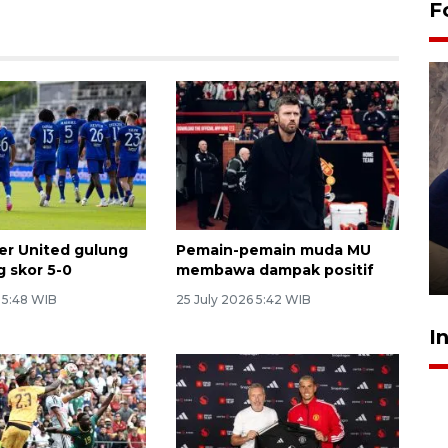
F
Sidang putusan terdakwa
pembunuhan Brigadir Nurhadi
r United gulung
Pemain-pemain muda MU
 skor 5-0
membawa dampak positif
10 March 2026 12:55 WIB
 5:48 WIB
25 July 2026 5:42 WIB
I