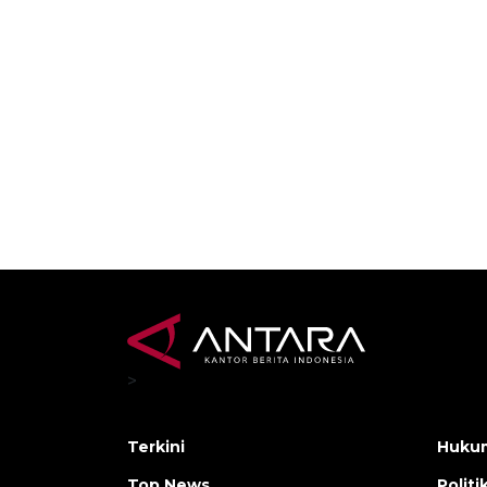
>
Terkini
Hukum
Top News
Politi