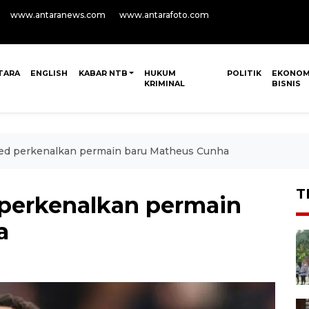
www.antaranews.com
www.antarafoto.com
TARA
ENGLISH
KABAR NTB
HUKUM
POLITIK
EKONOM
KRIMINAL
BISNIS
ed perkenalkan permain baru Matheus Cunha
T
 perkenalkan permain
a