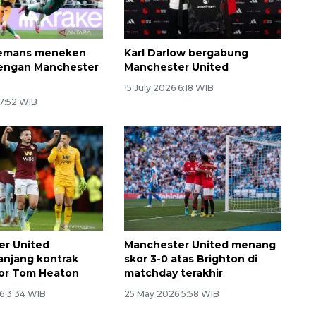
elemans meneken
Karl Darlow bergabung
dengan Manchester
Manchester United
15 July 2026 6:18 WIB
 7:52 WIB
er United
Manchester United menang
njang kontrak
skor 3-0 atas Brighton di
ior Tom Heaton
matchday terakhir
6 3:34 WIB
25 May 2026 5:58 WIB