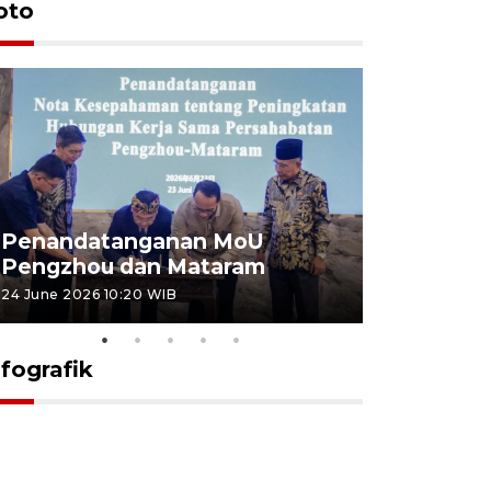
oto
Penandatanganan MoU
Penanda
Pengzhou dan Mataram
Pengzhou
24 June 2026 10:20 WIB
23 June 2026 
nfografik