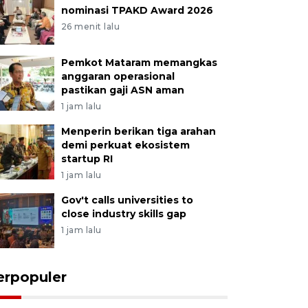
nominasi TPAKD Award 2026
26 menit lalu
Pemkot Mataram memangkas
anggaran operasional
pastikan gaji ASN aman
1 jam lalu
Menperin berikan tiga arahan
demi perkuat ekosistem
startup RI
1 jam lalu
Gov't calls universities to
close industry skills gap
1 jam lalu
erpopuler