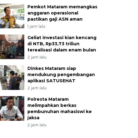
Pemkot Mataram memangkas
anggaran operasional
pastikan gaji ASN aman
1 jam lalu
Geliat investasi kian kencang
di NTB, Rp33,73 triliun
terealisasi dalam enam bulan
2 jam lalu
Dinkes Mataram siap
mendukung pengembangan
aplikasi SATUSEHAT
2 jam lalu
Polresta Mataram
melimpahkan berkas
pembunuhan mahasiswi ke
jaksa
2 jam lalu