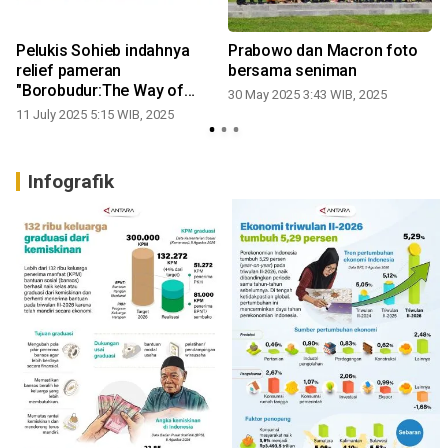
Pelukis Sohieb indahnya
Prabowo dan Macron foto
relief pameran
bersama seniman
"Borobudur:The Way of
30 May 2025 3:43 WIB, 2025
Life"
11 July 2025 5:15 WIB, 2025
Infografik