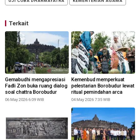
UJI COBA DHARMAYATRA
KEMENTERIAN AGAMA
Terkait
Gemabudhi mengapresiasi
Kemenbud memperkuat
Fadli Zon buka ruang dialog
pelestarian Borobudur lewat
soal chattra Borobudur
ritual pemindahan arca
06 May 2026 6:09 WIB
04 May 2026 7:35 WIB