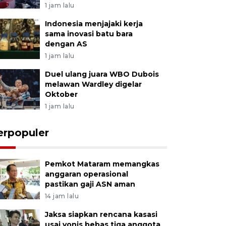
1 jam lalu
Indonesia menjajaki kerja
sama inovasi batu bara
dengan AS
1 jam lalu
Duel ulang juara WBO Dubois
melawan Wardley digelar
Oktober
1 jam lalu
erpopuler
Pemkot Mataram memangkas
anggaran operasional
pastikan gaji ASN aman
14 jam lalu
Jaksa siapkan rencana kasasi
usai vonis bebas tiga anggota