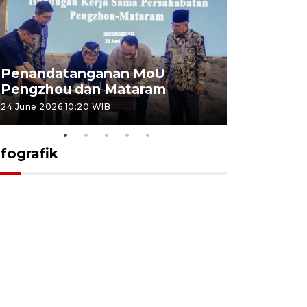
Penandatanganan MoU
Penanda
Pengzhou dan Mataram
Pengzhou
24 June 2026 10:20 WIB
23 June 2026 
nfografik