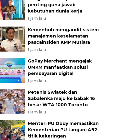
penting guna jawab
kebutuhan dunia kerja
1 jam lalu
Kemenhub mengaudit sistem
manajemen keselamatan
pascainsiden KMP Mutiara
1 jam lalu
GoPay Merchant mengajak
UMKM manfaatkan solusi
pembayaran digital
1 jam lalu
Petenis Swiatek dan
Sabalenka maju ke babak 16
besar WTA 1000 Toronto
1 jam lalu
Menteri PU Dody memastikan
Kementerian PU tangani 492
titik kekeringan