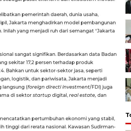
ibatkan pemerintah daerah, dunia usaha,
sipil, Jakarta menghadirkan model pembangunan
n. Inilah yang menjadi ruh dari semangat “Jakarta
sional sangat signifikan. Berdasarkan data Badan
ng sekitar 17,2 persen terhadap produk
. Bahkan untuk sektor-sektor jasa, seperti
an, logistik, dan pariwisata, Jakarta menjadi
g langsung (
foreign directi investment
/FDI) juga
tama di sektor
startup
digital,
real estate,
dan
T
a mencatatkan pertumbuhan ekonomi yang stabil,
 tinggi dari rerata nasional. Kawasan Sudirman-