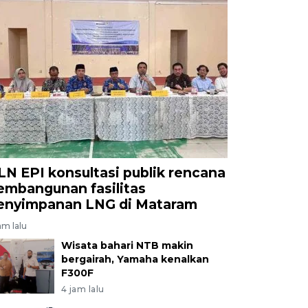
LN EPI konsultasi publik rencana
embangunan fasilitas
enyimpanan LNG di Mataram
am lalu
Wisata bahari NTB makin
bergairah, Yamaha kenalkan
F300F
4 jam lalu