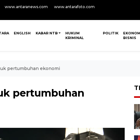
www.antaranews.com
www.antarafoto.com
TARA
ENGLISH
KABAR NTB
HUKUM
POLITIK
EKONOM
KRIMINAL
BISNIS
ntuk pertumbuhan ekonomi
T
tuk pertumbuhan