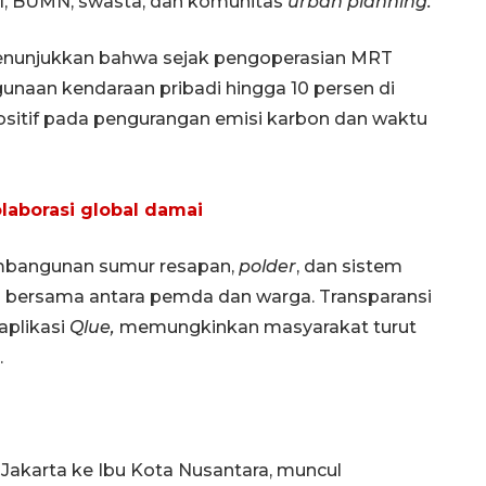
KI, BUMN, swasta, dan komunitas
urban planning.
enunjukkan bahwa sejak pengoperasian MRT
ggunaan kendaraan pribadi hingga 10 persen di
positif pada pengurangan emisi karbon dan waktu
olaborasi global damai
pembangunan sumur resapan,
polder
, dan sistem
ja bersama antara pemda dan warga. Transparansi
aplikasi
Qlue,
memungkinkan masyarakat turut
.
Vaksin HPV untuk siswa laki-
laki
 Jakarta ke Ibu Kota Nusantara, muncul