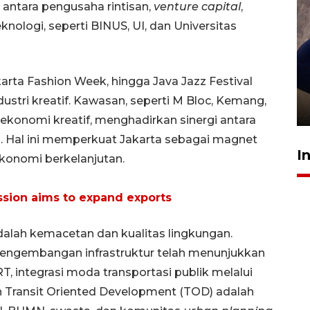
 antara pengusaha rintisan,
venture capital
,
nologi, seperti BINUS, UI, dan Universitas
Sidang putusan terdakwa
karta Fashion Week, hingga Java Jazz Festival
pembunuhan Brigadir Nurhadi
ustri kreatif. Kawasan, seperti M Bloc, Kemang,
10 March 2026 12:55 WIB
r ekonomi kreatif, menghadirkan sinergi antara
n. Hal ini memperkuat Jakarta sebagai magnet
I
konomi berkelanjutan.
ssion aims to expand exports
dalah kemacetan dan kualitas lingkungan.
engembangan infrastruktur telah menunjukkan
, integrasi moda transportasi publik melalui
 Transit Oriented Development (TOD) adalah