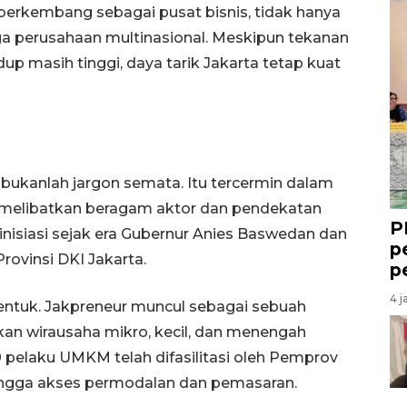
 berkembang sebagai pusat bisnis, tidak hanya
uga perusahaan multinasional. Meskipun tekanan
dup masih tinggi, daya tarik Jakarta tetap kuat
 bukanlah jargon semata. Itu tercermin dalam
melibatkan beragam aktor dan pendekatan
P
diinisiasi sejak era Gubernur Anies Baswedan dan
p
rovinsi DKI Jakarta.
p
4 j
bentuk. Jakpreneur muncul sebagai sebuah
n wirausaha mikro, kecil, dan menengah
 pelaku UMKM telah difasilitasi oleh Pemprov
hingga akses permodalan dan pemasaran.