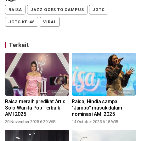
RAISA
JAZZ GOES TO CAMPUS
JGTC
JGTC KE-48
VIRAL
Terkait
Raisa meraih predikat Artis
Raisa, Hindia sampai
r
Solo Wanita Pop Terbaik
"Jumbo" masuk dalam
AMI 2025
nominasi AMI 2025
20 November 2025 6:29 WIB
14 October 2025 6:18 WIB