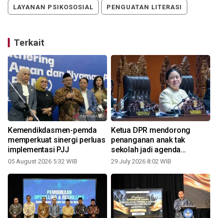
LAYANAN PSIKOSOSIAL
PENGUATAN LITERASI
Terkait
n
Kemendikdasmen-pemda
Ketua DPR mendorong
memperkuat sinergi perluas
penanganan anak tak
implementasi PJJ
sekolah jadi agenda
nasional
05 August 2026 5:32 WIB
29 July 2026 8:02 WIB