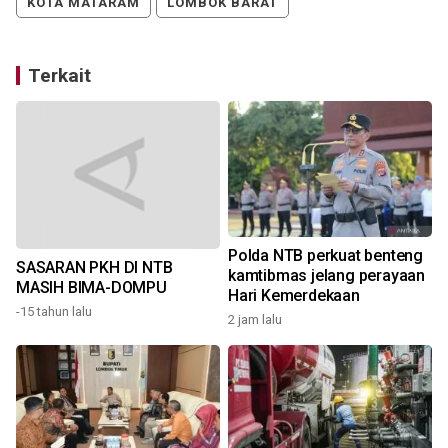
KOTA MATARAM
LOMBOK BARAT
Terkait
Polda NTB perkuat benteng
SASARAN PKH DI NTB
a
kamtibmas jelang perayaan
MASIH BIMA-DOMPU
Hari Kemerdekaan
-15 tahun lalu
2 jam lalu
4