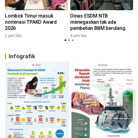
Lombok Timur masuk
Dinas ESDM NTB
nominasi TPAKD Award
menegaskan tak ada
2026
pembelian BBM berulang
2 jam lalu
3 jam lalu
4
Infografik