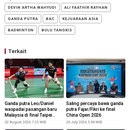
DEVIN ARTHA WAHYUDI
ALI FAATHIR RAYHAN
GANDA PUTRA
BAC
KEJUARAAN ASIA
BADMINTON
BULU TANGKIS
Terkait
Ganda putra Leo/Daniel
Saling percaya bawa ganda
waspadai pasangan baru
putra Fajar/Fikri ke final
Malaysia di final Taipei
China Open 2026
1
Open 2026
02 August 2026 7:25 WIB
26 July 2026 5:49 WIB