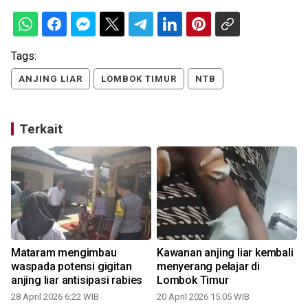
Tags:
ANJING LIAR
LOMBOK TIMUR
NTB
Terkait
Mataram mengimbau
Kawanan anjing liar kembali
waspada potensi gigitan
menyerang pelajar di
anjing liar antisipasi rabies
Lombok Timur
28 April 2026 6:22 WIB
20 April 2026 15:05 WIB