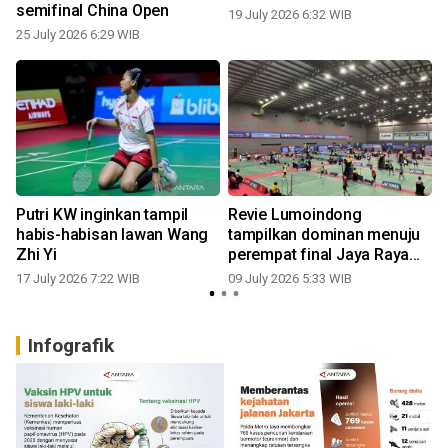
semifinal China Open
19 July 2026 6:32 WIB
25 July 2026 6:29 WIB
Putri KW inginkan tampil
Revie Lumoindong
habis-habisan lawan Wang
tampilkan dominan menuju
Zhi Yi
perempat final Jaya Raya
JIGP
17 July 2026 7:22 WIB
09 July 2026 5:33 WIB
Infografik