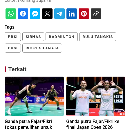
Editor :
I Komang Suparta
Tags:
PBSI
SIRNAS
BADMINTON
BULU TANGKIS
PBSI
RICKY SUBAGJA
Terkait
h
Ganda putra Fajar/Fikri
Ganda putra Fajar/Fikri ke
fokus pemulihan untuk
final Japan Open 2026