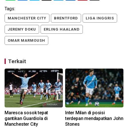
Tags:
MANCHESTER CITY
BRENTFORD
LIGA INGGRIS
JEREMY DOKU
ERLING HAALAND
OMAR MARMOUSH
Terkait
Maresca sosok tepat
Inter Milan di posisi
gantikan Guardiola di
terdepan mendapatkan John
Manchester City
Stones