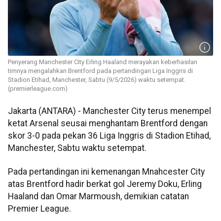
Penyerang Manchester City Erling Haaland merayakan keberhasilan
timnya mengalahkan Brentford pada pertandingan Liga Inggris di
Stadion Etihad, Manchester, Sabtu (9/5/2026) waktu setempat.
(premierleague.com)
Jakarta (ANTARA) - Manchester City terus menempel
ketat Arsenal seusai menghantam Brentford dengan
skor 3-0 pada pekan 36 Liga Inggris di Stadion Etihad,
Manchester, Sabtu waktu setempat.
Pada pertandingan ini kemenangan Mnahcester City
atas Brentford hadir berkat gol Jeremy Doku, Erling
Haaland dan Omar Marmoush, demikian catatan
Premier League.