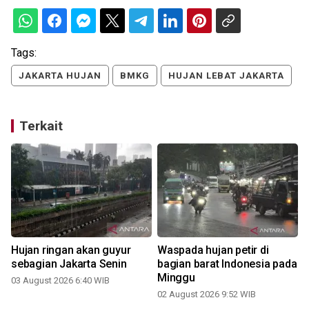
Tags:
JAKARTA HUJAN
BMKG
HUJAN LEBAT JAKARTA
Terkait
Hujan ringan akan guyur
Waspada hujan petir di
sebagian Jakarta Senin
bagian barat Indonesia pada
Minggu
03 August 2026 6:40 WIB
0
02 August 2026 9:52 WIB