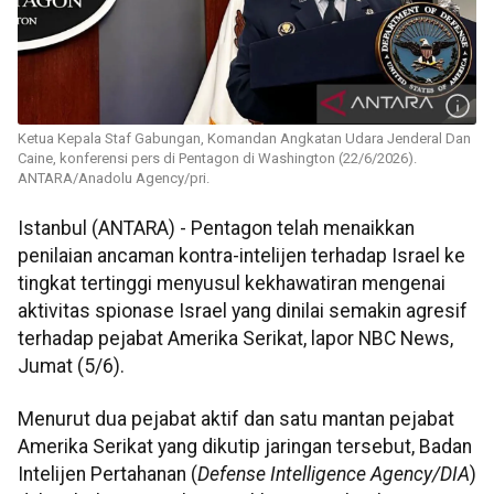
Ketua Kepala Staf Gabungan, Komandan Angkatan Udara Jenderal Dan
Caine, konferensi pers di Pentagon di Washington (22/6/2026).
ANTARA/Anadolu Agency/pri.
Istanbul (ANTARA) - Pentagon telah menaikkan
penilaian ancaman kontra-intelijen terhadap Israel ke
tingkat tertinggi menyusul kekhawatiran mengenai
aktivitas spionase Israel yang dinilai semakin agresif
terhadap pejabat Amerika Serikat, lapor NBC News,
Jumat (5/6).
Menurut dua pejabat aktif dan satu mantan pejabat
Amerika Serikat yang dikutip jaringan tersebut, Badan
Intelijen Pertahanan (
Defense Intelligence Agency/DIA
)