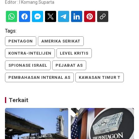
Editor :
I Komang Suparta
Tags:
PENTAGON
AMERIKA SERIKAT
KONTRA-INTELIJEN
LEVEL KRITIS
SPIONASE ISRAEL
PEJABAT AS
PEMBAHASAN INTERNAL AS
KAWASAN TIMUR T
Terkait