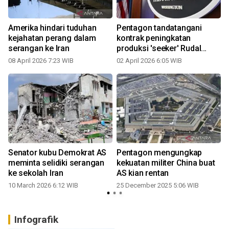
Amerika hindari tuduhan
Pentagon tandatangani
kejahatan perang dalam
kontrak peningkatan
serangan ke Iran
produksi 'seeker' Rudal
Patriot
08 April 2026 7:23 WIB
02 April 2026 6:05 WIB
1
Senator kubu Demokrat AS
Pentagon mengungkap
meminta selidiki serangan
kekuatan militer China buat
ke sekolah Iran
AS kian rentan
10 March 2026 6:12 WIB
25 December 2025 5:06 WIB
0
Infografik