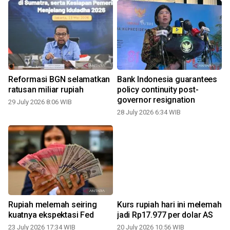
h
Reformasi BGN selamatkan
Bank Indonesia guarantees
ratusan miliar rupiah
policy continuity post-
governor resignation
29 July 2026 8:06 WIB
1
28 July 2026 6:34 WIB
Rupiah melemah seiring
Kurs rupiah hari ini melemah
kuatnya ekspektasi Fed
jadi Rp17.977 per dolar AS
23 July 2026 17:34 WIB
20 July 2026 10:56 WIB
0