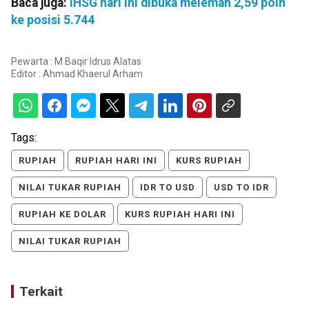
Baca juga:
IHSG hari ini dibuka melemah 2,59 poin
ke posisi 5.744
Pewarta : M Baqir Idrus Alatas
Editor :
Ahmad Khaerul Arham
Tags:
RUPIAH
RUPIAH HARI INI
KURS RUPIAH
NILAI TUKAR RUPIAH
IDR TO USD
USD TO IDR
RUPIAH KE DOLAR
KURS RUPIAH HARI INI
NILAI TUKAR RUPIAH
Terkait