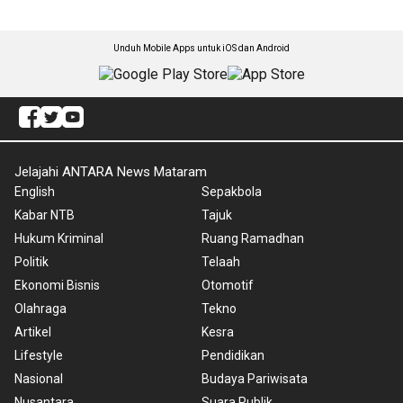
Unduh Mobile Apps untuk iOS dan Android
Jelajahi ANTARA News Mataram
English
Sepakbola
Kabar NTB
Tajuk
Hukum Kriminal
Ruang Ramadhan
Politik
Telaah
Ekonomi Bisnis
Otomotif
Olahraga
Tekno
Artikel
Kesra
Lifestyle
Pendidikan
Nasional
Budaya Pariwisata
Nusantara
Suara Publik