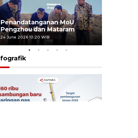
Penandatanganan MoU
Penanda
Pengzhou dan Mataram
Pengzhou
24 June 2026 10:20 WIB
23 June 2026 
nfografik