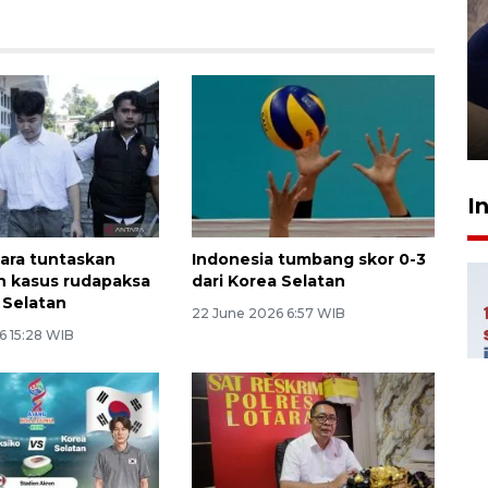
Sidang putusan terdakwa
pembunuhan Brigadir Nurhadi
10 March 2026 12:55 WIB
I
tara tuntaskan
Indonesia tumbang skor 0-3
n kasus rudapaksa
dari Korea Selatan
 Selatan
22 June 2026 6:57 WIB
6 15:28 WIB