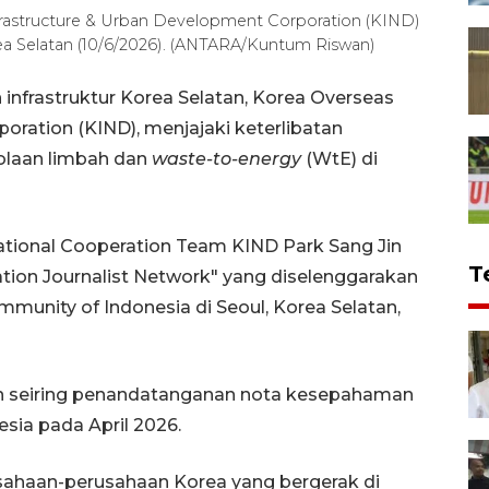
frastructure & Urban Development Corporation (KIND)
ea Selatan (10/6/2026). (ANTARA/Kuntum Riswan)
nfrastruktur Korea Selatan, Korea Overseas
oration (KIND), menjajaki keterlibatan
olaan limbah dan
waste-to-energy
(WtE) di
ational Cooperation Team KIND Park Sang Jin
T
ion Journalist Network" yang diselenggarakan
munity of Indonesia di Seoul, Korea Selatan,
an seiring penandatanganan nota kesepahaman
sia pada April 2026.
usahaan-perusahaan Korea yang bergerak di