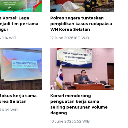
s Korsel: Laga
Polres segera tuntaskan
njadi tim pertama
penyidikan kasus rudapaksa
ugur
WN Korea Selatan
 8:14 WIB
17 June 2026 18:11 WIB
 fokus kerja sama
Korsel mendorong
rea Selatan
penguatan kerja sama
Ekonomi triwulan II-2026
seiring penurunan volume
6 6:09 WIB
tumbuh 5,29 persen
dagang
10 June 2026 5:52 WIB