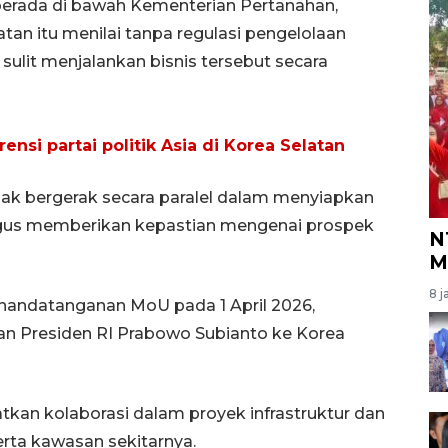
berada di bawah Kementerian Pertanahan,
atan itu menilai tanpa regulasi pengelolaan
ulit menjalankan bisnis tersebut secara
nsi partai politik Asia di Korea Selatan
ak bergerak secara paralel dalam menyiapkan
ligus memberikan kepastian mengenai prospek
N
M
8 j
ndatanganan MoU pada 1 April 2026,
n Presiden RI Prabowo Subianto ke Korea
tkan kolaborasi dalam proyek infrastruktur dan
rta kawasan sekitarnya.