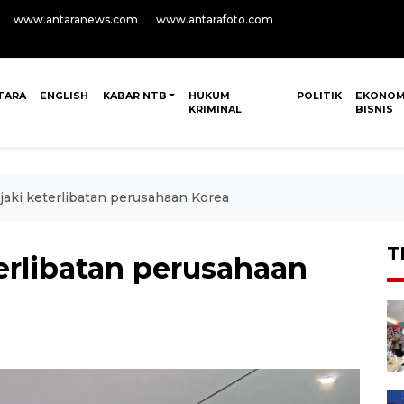
www.antaranews.com
www.antarafoto.com
TARA
ENGLISH
KABAR NTB
HUKUM
POLITIK
EKONOM
KRIMINAL
BISNIS
aki keterlibatan perusahaan Korea
T
erlibatan perusahaan