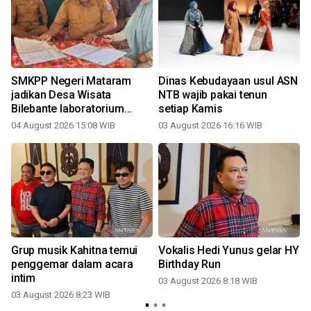
l
SMKPP Negeri Mataram
Dinas Kebudayaan usul ASN
jadikan Desa Wisata
NTB wajib pakai tenun
Bilebante laboratorium
setiap Kamis
pertanian modern
04 August 2026 15:08 WIB
03 August 2026 16:16 WIB
i
Grup musik Kahitna temui
Vokalis Hedi Yunus gelar HY
penggemar dalam acara
Birthday Run
intim
03 August 2026 8:18 WIB
03 August 2026 8:23 WIB