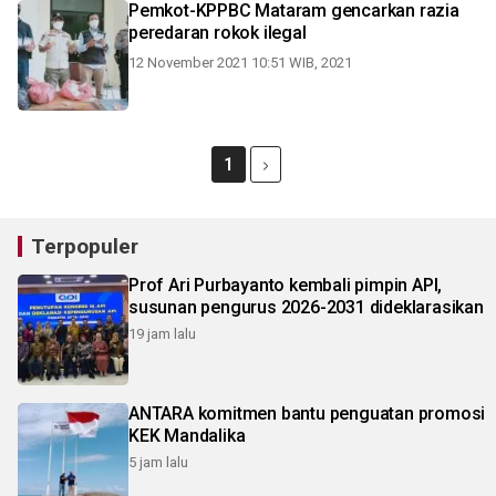
Pemkot-KPPBC Mataram gencarkan razia
peredaran rokok ilegal
12 November 2021 10:51 WIB, 2021
1
Terpopuler
Prof Ari Purbayanto kembali pimpin API,
susunan pengurus 2026-2031 dideklarasikan
19 jam lalu
ANTARA komitmen bantu penguatan promosi
KEK Mandalika
5 jam lalu