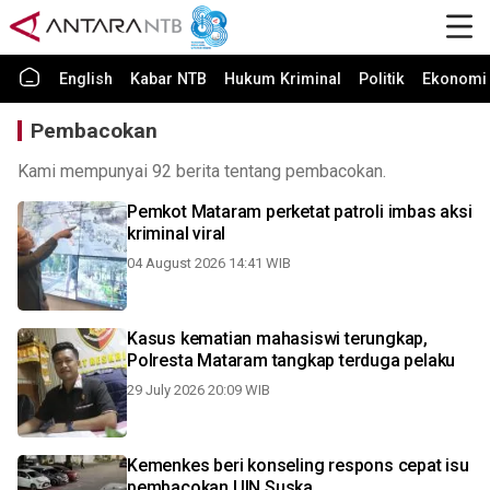
English
Kabar NTB
Hukum Kriminal
Politik
Ekonomi 
Pembacokan
Kami mempunyai 92 berita tentang pembacokan.
Pemkot Mataram perketat patroli imbas aksi
kriminal viral
04 August 2026 14:41 WIB
Kasus kematian mahasiswi terungkap,
Polresta Mataram tangkap terduga pelaku
29 July 2026 20:09 WIB
Kemenkes beri konseling respons cepat isu
pembacokan UIN Suska