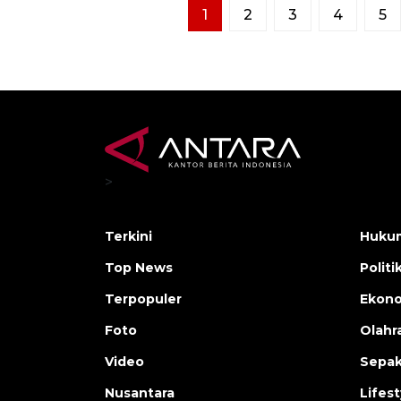
1
2
3
4
5
>
Terkini
Hukum
Top News
Politi
Terpopuler
Ekono
Foto
Olahr
Video
Sepak
Nusantara
Lifest