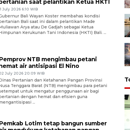
pertanian saat pelantikan Ketua HKTI
11 July 2026 6:10 WIB
Gubernur Bali Wayan Koster membahas kondisi
pertanian Bali saat ini dalam pelantikan Made
Muliawan Arya atau De Gadjah sebagai Ketua
Himpunan Kerukunan Tani Indonesia (HKTI) Bali. ...
Pemprov NTB mengimbau petani
hemat air antisipasi El Nino
02 July 2026 20:09 WIB
T
Dinas Pertanian dan Ketahanan Pangan Provinsi
Nusa Tenggara Barat (NTB) mengimbau para petani
setempat untuk mengatur penggunaan air bagi
pertanian dengan hemat dan efisien guna
mengantisipasi ...
Pemkab Lotim tetap bangun sumber
air mendukung ketahanan pangan