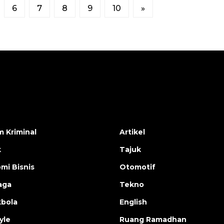
6
7
8
9
10
»
 Kriminal
Artikel
k
Tajuk
mi Bisnis
Otomotif
aga
Tekno
bola
English
yle
Ruang Ramadhan