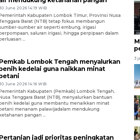
30 June 2026 14:19 WIB
Pemerintah Kabupaten Lombok Timur, Provinsi Nusa
Tenggara Barat (NTB) tetap fokus membangun
sumber-sumber air seperti embung, irigasi
perpompaan, saluran irigasi, hingga perpipaan dalam
perluasan ...
M
p
3 j
Pemkab Lombok Tengah menyalurkan
benih kedelai guna naikkan minat
petani
30 June 2026 14:16 WIB
Pemerintah Kabupaten (Pemkab) Lombok Tengah,
Nusa Tenggara Barat (NTB), menyalurkan bantuan
benih kedelai guna membantu menaikkan minat
petani menanam palawijadalam mendukung
ketahanan pangan ...
Pertanian jadi prioritas peningkatan