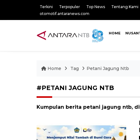
Terkini
Terpopuler
Top News
Tentang Kami
otomotif.antaranews.com
HOME
NUSAN
Home
Tag
Petani Jagung Ntb
#PETANI JAGUNG NTB
Kumpulan berita petani jagung ntb, d