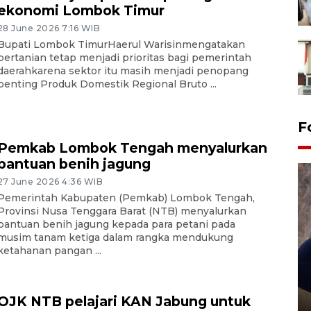
ekonomi Lombok Timur
28 June 2026 7:16 WIB
Bupati Lombok TimurHaerul Warisinmengatakan
pertanian tetap menjadi prioritas bagi pemerintah
daerahkarena sektor itu masih menjadi penopang
penting Produk Domestik Regional Bruto ...
F
Pemkab Lombok Tengah menyalurkan
bantuan benih jagung
27 June 2026 4:36 WIB
Pemerintah Kabupaten (Pemkab) Lombok Tengah,
Provinsi Nusa Tenggara Barat (NTB) menyalurkan
bantuan benih jagung kepada para petani pada
musim tanam ketiga dalam rangka mendukung
ketahanan pangan ...
Sidang putusan terdakwa
pembunuhan Brigadir Nurhadi
OJK NTB pelajari KAN Jabung untuk
10 March 2026 12:55 WIB