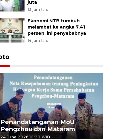
juta
13 jam lalu
Ekonomi NTB tumbuh
melambat ke angka 7,41
persen, ini penyebabnya
14 jam lalu
oto
Penandatanganan MoU
Penanda
Pengzhou dan Mataram
Pengzhou
24 June 2026 10:20 WIB
23 June 2026 