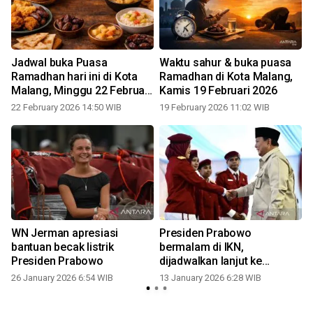
Jadwal buka Puasa
Waktu sahur & buka puasa
Ramadhan hari ini di Kota
Ramadhan di Kota Malang,
Malang, Minggu 22 Februari
Kamis 19 Februari 2026
2026
22 February 2026 14:50 WIB
19 February 2026 11:02 WIB
t
WN Jerman apresiasi
Presiden Prabowo
bantuan becak listrik
bermalam di IKN,
Presiden Prabowo
dijadwalkan lanjut ke
Malang
26 January 2026 6:54 WIB
13 January 2026 6:28 WIB
1