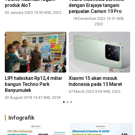
l
produk AIoT
dengan Erajaya tangani
penjualan Camon 19 Pro
03 January 2025 19:30 WIB, 2025
18 December 2022 13:51 WIB,
3
2022
LIPI habiskan Rp12,4 miliar
Xiaomi 15 akan masuk
bangun Techno Park
Indonesia pada 13 Maret
Banyumulek
07 March 2025 9:04 WIB, 2025
03 August 2018 14:47 WIB, 2018
Infografik