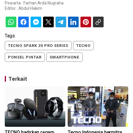
Pewarta : Farhan Arda Nugraha
Editor :
Abdul Hakim
Tags:
TECNO SPARK 20 PRO SERIES
TECNO
PONSEL PINTAR
SMARTPHONE
Terkait
TECNO hadirkan ragam
Tecno Indonesia bermitra