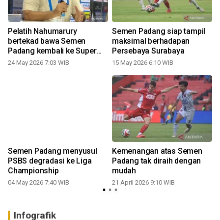
Pelatih Nahumarury
Semen Padang siap tampil
u
bertekad bawa Semen
maksimal berhadapan
Padang kembali ke Super
Persebaya Surabaya
League
24 May 2026 7:03 WIB
15 May 2026 6:10 WIB
1
t
Semen Padang menyusul
Kemenangan atas Semen
n
PSBS degradasi ke Liga
Padang tak diraih dengan
Championship
mudah
04 May 2026 7:40 WIB
21 April 2026 9:10 WIB
Infografik