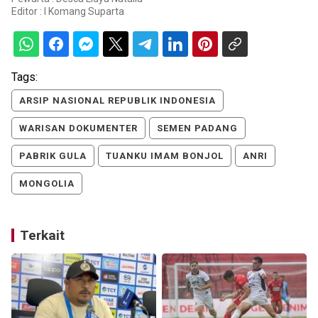
Editor :
I Komang Suparta
Tags:
ARSIP NASIONAL REPUBLIK INDONESIA
WARISAN DOKUMENTER
SEMEN PADANG
PABRIK GULA
TUANKU IMAM BONJOL
ANRI
MONGOLIA
Terkait