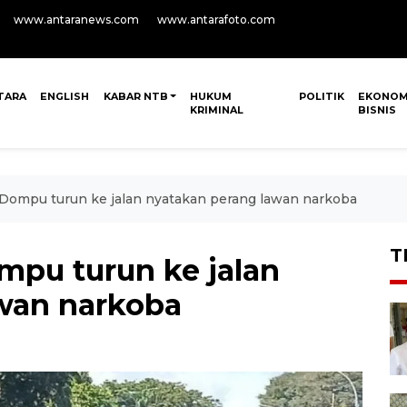
www.antaranews.com
www.antarafoto.com
TARA
ENGLISH
KABAR NTB
HUKUM
POLITIK
EKONOM
KRIMINAL
BISNIS
 Dompu turun ke jalan nyatakan perang lawan narkoba
T
mpu turun ke jalan
wan narkoba