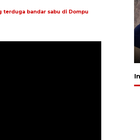
g terduga bandar sabu di Dompu
Sidang putusan terdakwa
pembunuhan Brigadir Nurhadi
10 March 2026 12:55 WIB
I