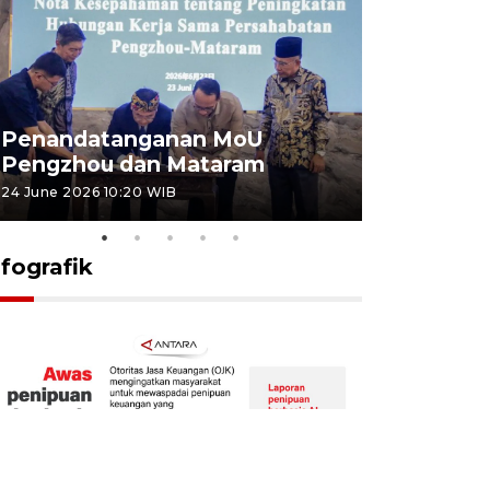
Penandatanganan MoU
Penanda
Pengzhou dan Mataram
Pengzhou
24 June 2026 10:20 WIB
23 June 2026 
nfografik