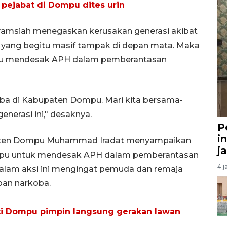
pejabat di Dompu dites urin
yamsiah menegaskan kerusakan generasi akibat
 yang begitu masif tampak di depan mata. Maka
satu mendesak APH dalam pemberantasan
oba di Kabupaten Dompu. Mari kita bersama-
nerasi ini," desaknya.
P
i
paten Dompu Muhammad Iradat menyampaikan
j
pu untuk mendesak APH dalam pemberantasan
4 j
alam aksi ini mengingat pemuda dan remaja
an narkoba.
ti Dompu pimpin langsung gerakan lawan