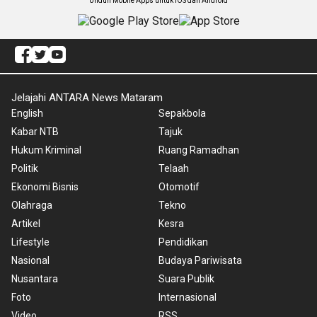
Unduh Mobile Apps untuk iOS dan Android
Jelajahi ANTARA News Mataram
English
Sepakbola
Kabar NTB
Tajuk
Hukum Kriminal
Ruang Ramadhan
Politik
Telaah
Ekonomi Bisnis
Otomotif
Olahraga
Tekno
Artikel
Kesra
Lifestyle
Pendidikan
Nasional
Budaya Pariwisata
Nusantara
Suara Publik
Foto
Internasional
Video
RSS