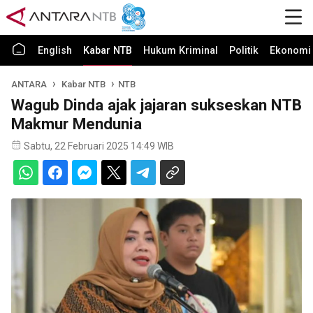
English
Kabar NTB
Hukum Kriminal
Politik
Ekonomi 
ANTARA
Kabar NTB
NTB
Wagub Dinda ajak jajaran sukseskan NTB
Makmur Mendunia
Sabtu, 22 Februari 2025 14:49 WIB