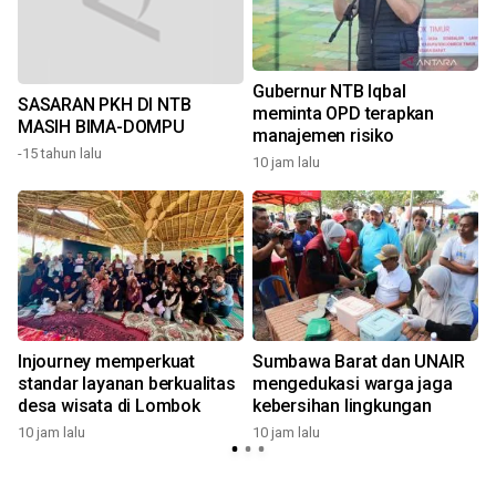
n
Gubernur NTB Iqbal
SASARAN PKH DI NTB
meminta OPD terapkan
MASIH BIMA-DOMPU
manajemen risiko
1
-15 tahun lalu
10 jam lalu
Injourney memperkuat
Sumbawa Barat dan UNAIR
standar layanan berkualitas
mengedukasi warga jaga
desa wisata di Lombok
kebersihan lingkungan
10 jam lalu
10 jam lalu
1