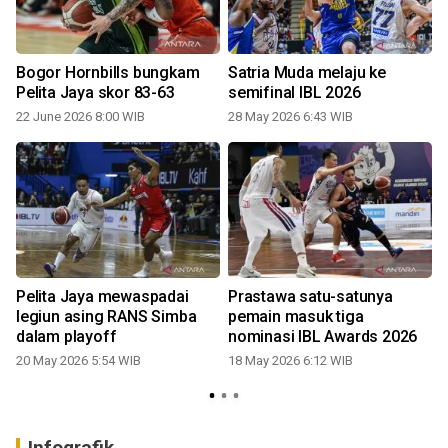
i
Bogor Hornbills bungkam
Satria Muda melaju ke
s
Pelita Jaya skor 83-63
semifinal IBL 2026
22 June 2026 8:00 WIB
28 May 2026 6:43 WIB
Pelita Jaya mewaspadai
Prastawa satu-satunya
legiun asing RANS Simba
pemain masuk tiga
dalam playoff
nominasi IBL Awards 2026
20 May 2026 5:54 WIB
18 May 2026 6:12 WIB
Infografik