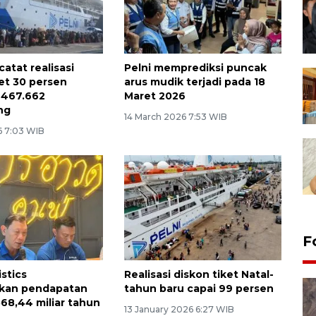
atat realisasi
Pelni memprediksi puncak
ket 30 persen
arus mudik terjadi pada 18
 467.662
Maret 2026
ng
14 March 2026 7:53 WIB
6 7:03 WIB
F
stics
Realisasi diskon tiket Natal-
kan pendapatan
tahun baru capai 99 persen
68,44 miliar tahun
13 January 2026 6:27 WIB