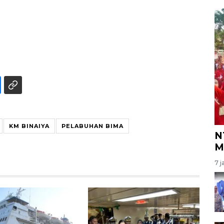
KM BINAIYA
PELABUHAN BIMA
N
M
7 j