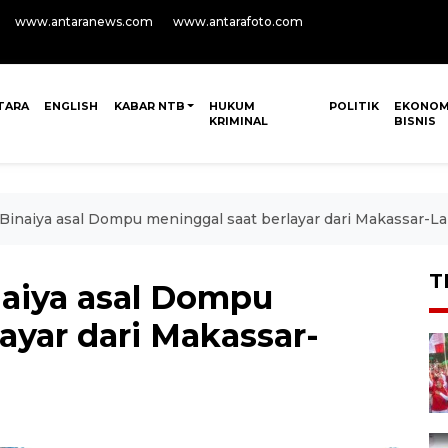
www.antaranews.com
www.antarafoto.com
TARA
ENGLISH
KABAR NTB
HUKUM
POLITIK
EKONOM
KRIMINAL
BISNIS
naiya asal Dompu meninggal saat berlayar dari Makassar-L
T
aiya asal Dompu
ayar dari Makassar-