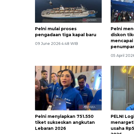
Pelni mulai proses
Pelni menc
pengadaan tiga kapal baru
diskon ti
mencapai
09 June 2026 4:48 WIB
penumpa
05 April 202
Pelni menyiapkan 751.550
PELNI Logi
tiket sukseskan angkutan
menarget
Lebaran 2026
usaha Rp5