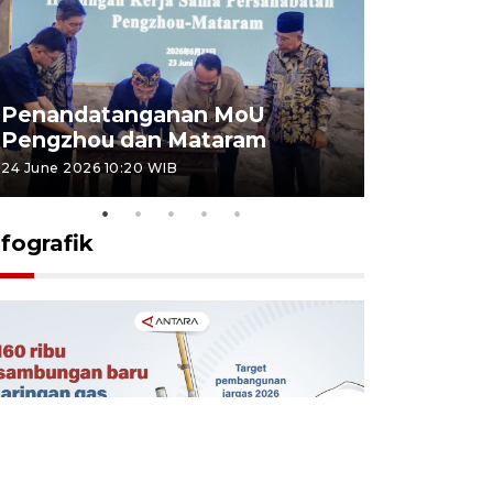
Penandatanganan MoU
Penanda
Pengzhou dan Mataram
Pengzhou
24 June 2026 10:20 WIB
23 June 2026 
nfografik