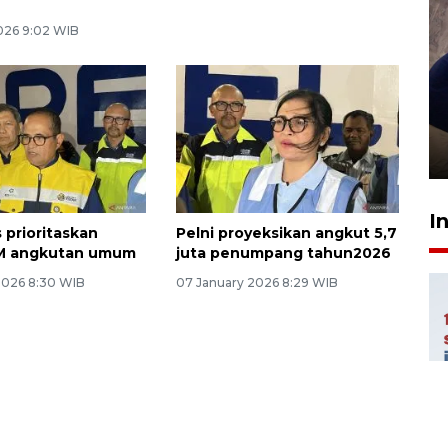
2026 9:02 WIB
Sidang putusan terdakwa
pembunuhan Brigadir Nurhadi
10 March 2026 12:55 WIB
I
 prioritaskan
Pelni proyeksikan angkut 5,7
M angkutan umum
juta penumpang tahun2026
2026 8:30 WIB
07 January 2026 8:29 WIB