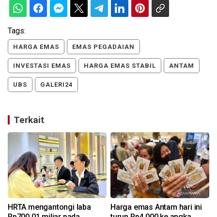
Tags:
HARGA EMAS
EMAS PEGADAIAN
INVESTASI EMAS
HARGA EMAS STABIL
ANTAM
UBS
GALERI24
Terkait
n
HRTA mengantongi laba
Harga emas Antam hari ini
Rp700,01 miliar pada
turun Rp4.000 ke angka