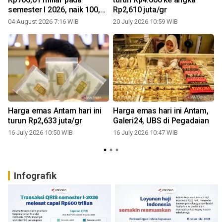
semester I 2026, naik 100,86
Rp2,610 juta/gr
1
persen
04 August 2026 7:16 WIB
20 July 2026 10:59 WIB
Harga emas Antam hari ini
Harga emas hari ini Antam,
turun Rp2,633 juta/gr
Galeri24, UBS di Pegadaian
16 July 2026 10:50 WIB
16 July 2026 10:47 WIB
0
Infografik