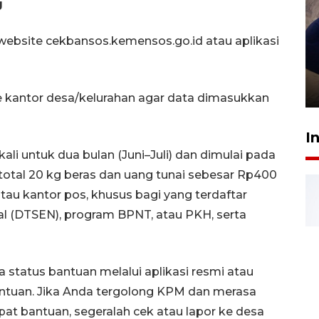
g
website cekbansos.kemensos.go.id atau aplikasi
Sidang putusan terdakwa
pembunuhan Brigadir Nurhadi
10 March 2026 12:55 WIB
ke kantor desa/kelurahan agar data dimasukkan
I
li untuk dua bulan (Juni–Juli) dan dimulai pada
total 20 kg beras dan uang tunai sebesar Rp400
atau kantor pos, khusus bagi yang terdaftar
l (DTSEN), program BPNT, atau PKH, serta
status bantuan melalui aplikasi resmi atau
ntuan. Jika Anda tergolong KPM dan merasa
t bantuan, segeralah cek atau lapor ke desa