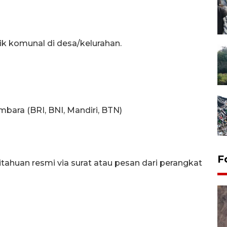
itik komunal di desa/kelurahan.
mbara (BRI, BNI, Mandiri, BTN)
F
huan resmi via surat atau pesan dari perangkat