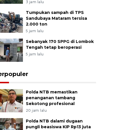
3 jam lalu
Tumpukan sampah di TPS
Sandubaya Mataram tersisa
2.000 ton
5 jam lalu
Sebanyak 170 SPPG di Lombok
Tengah tetap beroperasi
5 jam lalu
erpopuler
Polda NTB memastikan
penanganan tambang
Sekotong profesional
20 jam lalu
Polda NTB dalami dugaan
pungli beasiswa KIP Rp13 juta