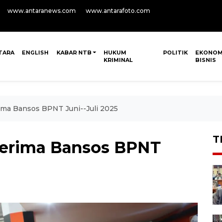
www.antaranews.com
www.antarafoto.com
TARA
ENGLISH
KABAR NTB
HUKUM
POLITIK
EKONOM
KRIMINAL
BISNIS
ima Bansos BPNT Juni--Juli 2025
T
nerima Bansos BPNT