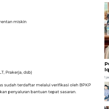
 rentan miskin
P
I
, Prakerja, dsb)
1 j
s sudah terdaftar melalui verifikasi oleh BPKP
an penyaluran bantuan tepat sasaran.