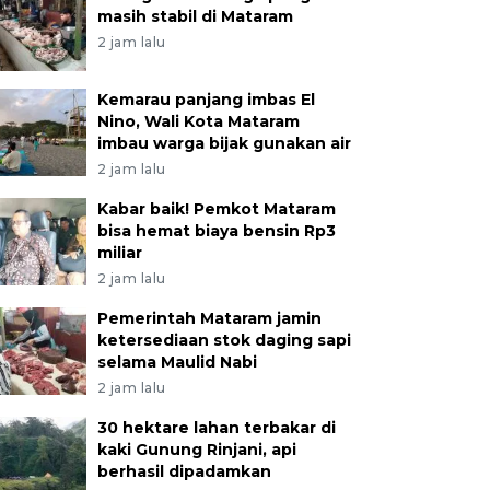
masih stabil di Mataram
2 jam lalu
Kemarau panjang imbas El
Nino, Wali Kota Mataram
imbau warga bijak gunakan air
2 jam lalu
Kabar baik! Pemkot Mataram
bisa hemat biaya bensin Rp3
miliar
2 jam lalu
Pemerintah Mataram jamin
ketersediaan stok daging sapi
selama Maulid Nabi
2 jam lalu
30 hektare lahan terbakar di
kaki Gunung Rinjani, api
berhasil dipadamkan