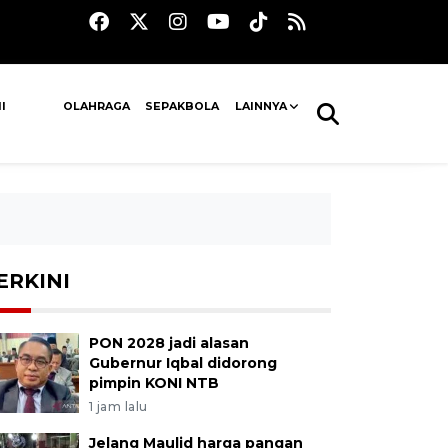
I
OLAHRAGA
SEPAKBOLA
LAINNYA
ERKINI
PON 2028 jadi alasan
Gubernur Iqbal didorong
pimpin KONI NTB
1 jam lalu
Jelang Maulid harga pangan