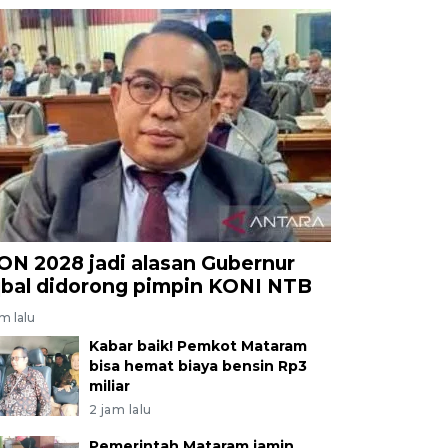
ON 2028 jadi alasan Gubernur
qbal didorong pimpin KONI NTB
am lalu
Kabar baik! Pemkot Mataram
bisa hemat biaya bensin Rp3
miliar
2 jam lalu
Pemerintah Mataram jamin