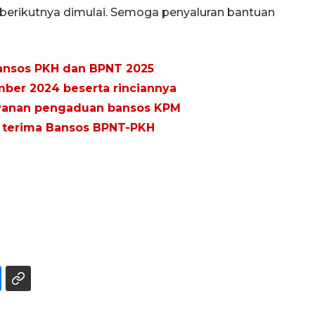
p berikutnya dimulai. Semoga penyaluran bantuan
bansos PKH dan BPNT 2025
mber 2024 beserta rinciannya
ayanan pengaduan bansos KPM
PM terima Bansos BPNT-PKH
160 ribu sambungan baru
jaringan gas 2026