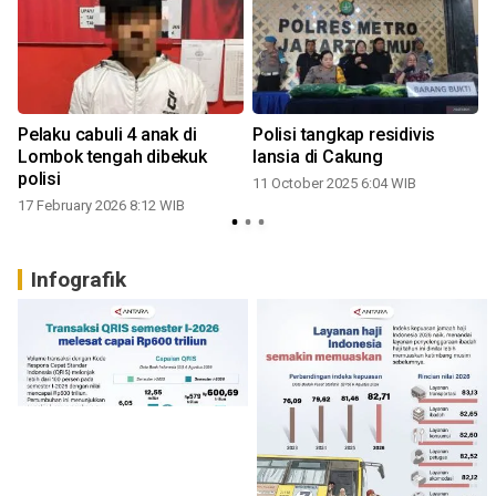
Pelaku cabuli 4 anak di
Polisi tangkap residivis
Lombok tengah dibekuk
lansia di Cakung
polisi
11 October 2025 6:04 WIB
17 February 2026 8:12 WIB
1
Infografik