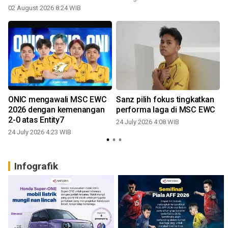
02 August 2026 8:24 WIB
ONIC mengawali MSC EWC
Sanz pilih fokus tingkatkan
2026 dengan kemenangan
performa laga di MSC EWC
2-0 atas Entity7
24 July 2026 4:08 WIB
24 July 2026 4:23 WIB
1
Infografik