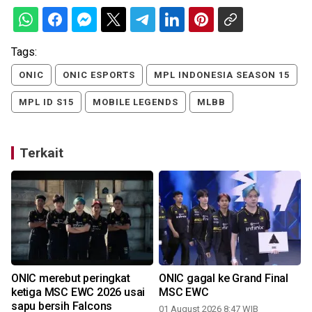
Tags:
ONIC
ONIC ESPORTS
MPL INDONESIA SEASON 15
MPL ID S15
MOBILE LEGENDS
MLBB
Terkait
ONIC merebut peringkat
ONIC gagal ke Grand Final
ketiga MSC EWC 2026 usai
MSC EWC
sapu bersih Falcons
01 August 2026 8:47 WIB