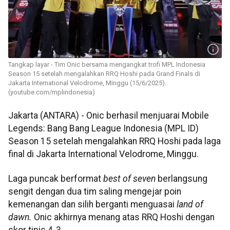
Tangkap layar - Tim Onic bersama mengangkat trofi MPL Indonesia
Season 15 setelah mengalahkan RRQ Hoshi pada Grand Finals di
Jakarta International Velodrome, Minggu (15/6/2025).
(youtube.com/mplindonesia)
Jakarta (ANTARA) - Onic berhasil menjuarai Mobile
Legends: Bang Bang League Indonesia (MPL ID)
Season 15 setelah mengalahkan RRQ Hoshi pada laga
final di Jakarta International Velodrome, Minggu.
Laga puncak berformat
best of seven
berlangsung
sengit dengan dua tim saling mengejar poin
kemenangan dan silih berganti menguasai
land of
dawn.
Onic akhirnya menang atas RRQ Hoshi dengan
skor tipis 4-3.