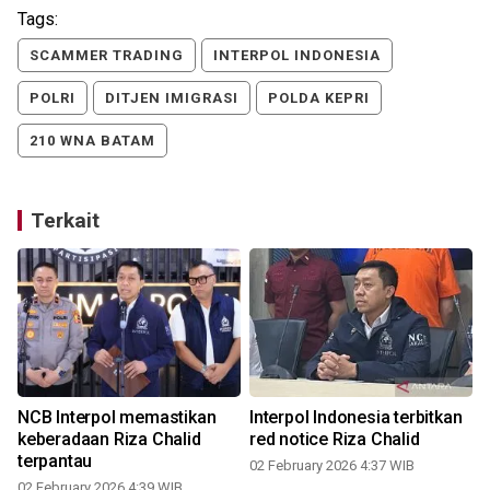
Tags:
SCAMMER TRADING
INTERPOL INDONESIA
POLRI
DITJEN IMIGRASI
POLDA KEPRI
210 WNA BATAM
Terkait
k
NCB Interpol memastikan
Interpol Indonesia terbitkan
keberadaan Riza Chalid
red notice Riza Chalid
terpantau
02 February 2026 4:37 WIB
02 February 2026 4:39 WIB
1