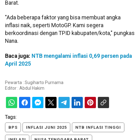
Barat.
"Ada beberapa faktor yang bisa membuat angka
inflasi naik, seperti MotoGP. Kami segera
berkoordinasi dengan TPID kabupaten/kota," pungkas
Nana.
Baca juga:
NTB mengalami inflasi 0,69 persen pada
April 2025
Pewarta : Sugiharto Purnama
Editor :
Abdul Hakim
Tags:
BPS
INFLASI JUNI 2025
NTB INFLASI TINGGI
INFLASI
NUSA TENGGARA BARAT