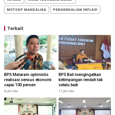
MOTOGP MANDALIKA
PENGENDALIAN INFLASI
Terkait
BPS Mataram optimistis
BPS Bali mengingatkan
realisasi sensus ekonomi
ketimpangan rendah tak
capai 100 persen
selalu baik
8 jam lalu
17 jam lalu