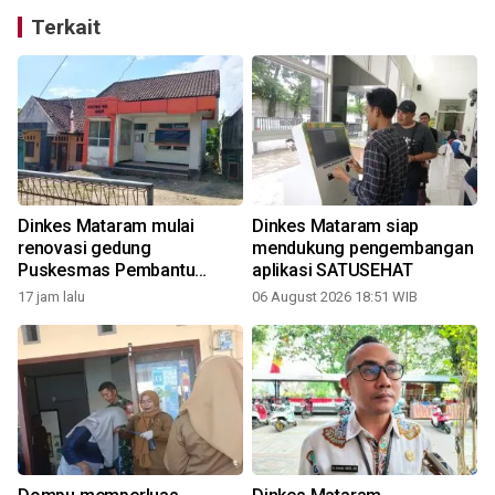
Terkait
Dinkes Mataram mulai
Dinkes Mataram siap
renovasi gedung
mendukung pengembangan
Puskesmas Pembantu
aplikasi SATUSEHAT
Monjok
17 jam lalu
06 August 2026 18:51 WIB
3