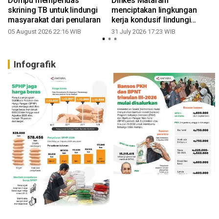
Dompu memperluas
Dinkes Mataram
skrining TB untuk lindungi
menciptakan lingkungan
masyarakat dari penularan
kerja kondusif lindungi
dokter muda
05 August 2026 22:16 WIB
31 July 2026 17:23 WIB
2
Infografik