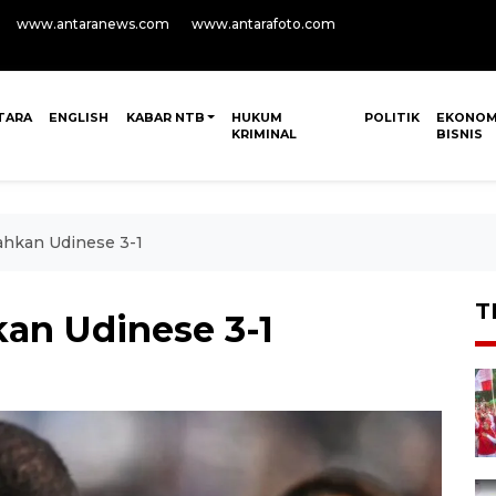
www.antaranews.com
www.antarafoto.com
TARA
ENGLISH
KABAR NTB
HUKUM
POLITIK
EKONOM
KRIMINAL
BISNIS
ahkan Udinese 3-1
T
kan Udinese 3-1