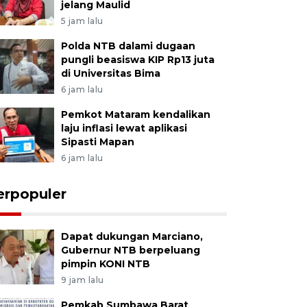
jelang Maulid
5 jam lalu
Polda NTB dalami dugaan
pungli beasiswa KIP Rp13 juta
di Universitas Bima
6 jam lalu
Pemkot Mataram kendalikan
laju inflasi lewat aplikasi
Sipasti Mapan
6 jam lalu
erpopuler
Dapat dukungan Marciano,
Gubernur NTB berpeluang
pimpin KONI NTB
9 jam lalu
Pemkab Sumbawa Barat