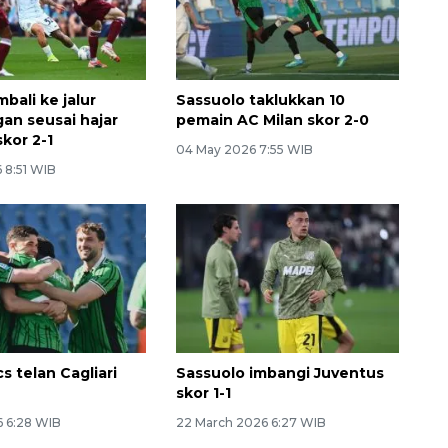
bali ke jalur
Sassuolo taklukkan 10
n seusai hajar
pemain AC Milan skor 2-0
kor 2-1
04 May 2026 7:55 WIB
 8:51 WIB
cs telan Cagliari
Sassuolo imbangi Juventus
skor 1-1
Ekonomi triwulan II-2026
6 6:28 WIB
22 March 2026 6:27 WIB
tumbuh 5,29 persen