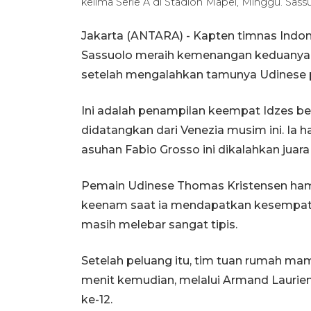
kelima Serie A di Stadion Mapei, Minggu. Sas
Jakarta (ANTARA) - Kapten timnas Indon
Sassuolo meraih kemenangan keduanya di 
setelah mengalahkan tamunya Udinese p
Ini adalah penampilan keempat Idzes bers
didatangkan dari Venezia musim ini. Ia
asuhan Fabio Grosso ini dikalahkan juara
Pemain Udinese Thomas Kristensen ha
keenam saat ia mendapatkan kesempat
masih melebar sangat tipis.
Setelah peluang itu, tim tuan rumah m
menit kemudian, melalui Armand Laurie
ke-12.