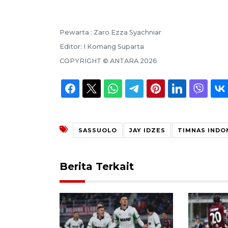
Pewarta :
Zaro Ezza Syachniar
Editor:
I Komang Suparta
COPYRIGHT ©
ANTARA
2026
SASSUOLO
JAY IDZES
TIMNAS INDO
Berita Terkait