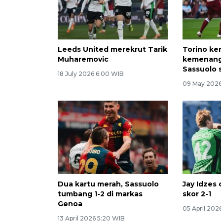
Leeds United merekrut Tarik
Torino kem
Muharemovic
kemenanga
Sassuolo s
18 July 2026 6:00 WIB
09 May 2026
Dua kartu merah, Sassuolo
Jay Idzes 
tumbang 1-2 di markas
skor 2-1
Genoa
05 April 202
13 April 2026 5:20 WIB