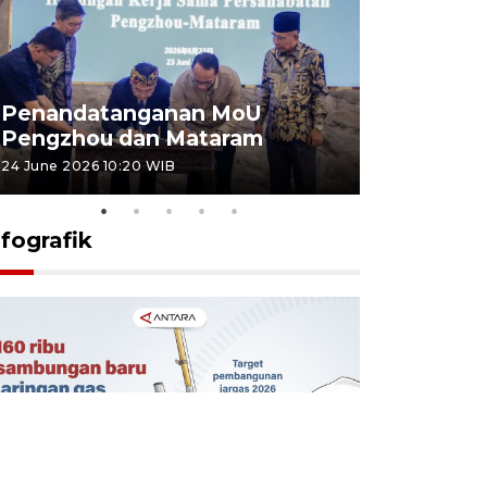
Penandatanganan MoU
Penanda
Pengzhou dan Mataram
Pengzhou
24 June 2026 10:20 WIB
23 June 2026 
nfografik