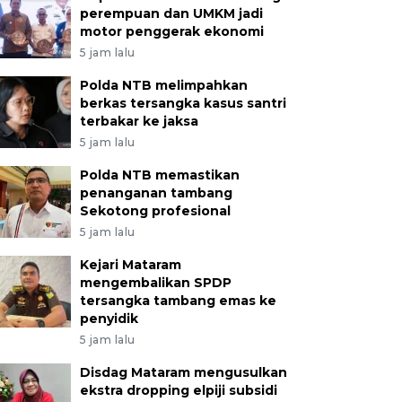
perempuan dan UMKM jadi
motor penggerak ekonomi
5 jam lalu
Polda NTB melimpahkan
berkas tersangka kasus santri
terbakar ke jaksa
5 jam lalu
Polda NTB memastikan
penanganan tambang
Sekotong profesional
5 jam lalu
Kejari Mataram
mengembalikan SPDP
tersangka tambang emas ke
penyidik
5 jam lalu
Disdag Mataram mengusulkan
ekstra dropping elpiji subsidi