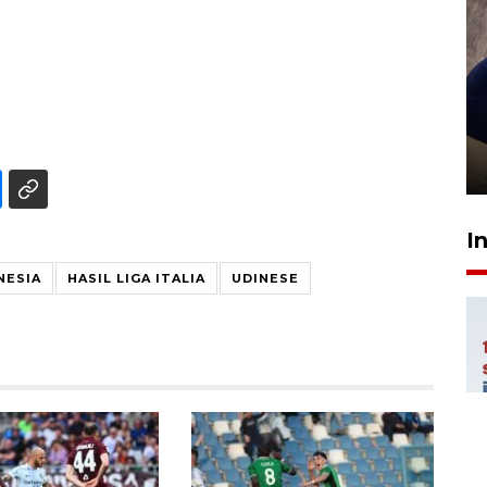
Sidang putusan terdakwa
pembunuhan Brigadir Nurhadi
10 March 2026 12:55 WIB
I
NESIA
HASIL LIGA ITALIA
UDINESE