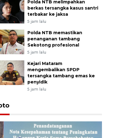
Polda NTB melimpahkan
berkas tersangka kasus santri
terbakar ke jaksa
5 jam lalu
Polda NTB memastikan
penanganan tambang
Sekotong profesional
5 jam lalu
Kejari Mataram
mengembalikan SPDP
tersangka tambang emas ke
penyidik
5 jam lalu
oto