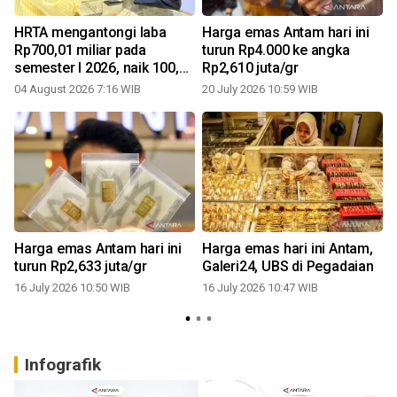
n
HRTA mengantongi laba
Harga emas Antam hari ini
Rp700,01 miliar pada
turun Rp4.000 ke angka
semester I 2026, naik 100,86
Rp2,610 juta/gr
1
persen
04 August 2026 7:16 WIB
20 July 2026 10:59 WIB
Harga emas Antam hari ini
Harga emas hari ini Antam,
turun Rp2,633 juta/gr
Galeri24, UBS di Pegadaian
16 July 2026 10:50 WIB
16 July 2026 10:47 WIB
0
Infografik