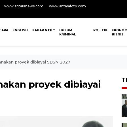
www.antaranews.com
www.antarafoto.com
TARA
ENGLISH
KABAR NTB
HUKUM
POLITIK
EKONOM
KRIMINAL
BISNIS
nakan proyek dibiayai SBSN 2027
T
akan proyek dibiayai