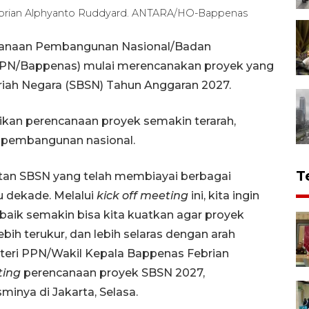
ebrian Alphyanto Ruddyard. ANTARA/HO-Bappenas
ncanaan Pembangunan Nasional/Badan
PN/Bappenas) mulai merencanakan proyek yang
ariah Negara (SBSN) Tahun Anggaran 2027.
ikan perencanaan proyek semakin terarah,
as pembangunan nasional.
T
atan SBSN yang telah membiayai berbagai
tu dekade. Melalui
kick off meeting
ini, kita ingin
aik semakin bisa kita kuatkan agar proyek
bih terukur, dan lebih selaras dengan arah
teri PPN/Wakil Kepala Bappenas Febrian
ting
perencanaan proyek SBSN 2027,
minya di Jakarta, Selasa.