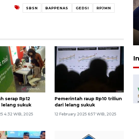
SBSN
BAPPENAS
GEDSI
RPJMN
Sidang putusan terdakwa
pembunuhan Brigadir Nurhadi
10 March 2026 12:55 WIB
I
h serap Rp12
Pemerintah raup Rp10 triliun
ri lelang sukuk
dari lelang sukuk
25 4:32 WIB, 2025
12 February 2025 6:57 WIB, 2025