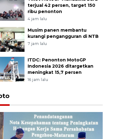
terjual 42 persen, target 150
ribu penonton
4 jam lalu
Musim panen membantu
kurangi pengangguran di NTB
7 jam lalu
ITDC: Penonton MotoGP
Indonesia 2026 ditargetkan
meningkat 15,7 persen
16 jam lalu
oto