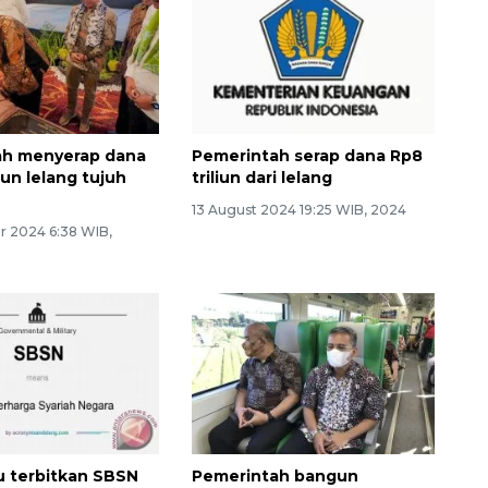
ah menyerap dana
Pemerintah serap dana Rp8
liun lelang tujuh
triliun dari lelang
13 August 2024 19:25 WIB, 2024
 2024 6:38 WIB,
Waspadai penyakit saat
musim kemarau
 terbitkan SBSN
Pemerintah bangun