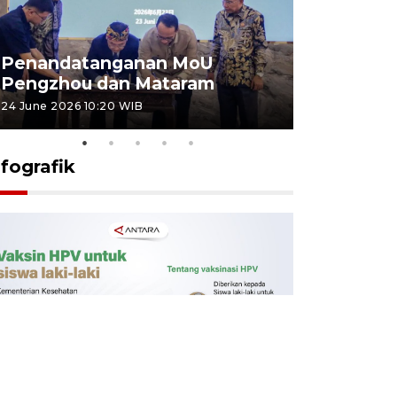
Penandatanganan MoU
Penanda
Pengzhou dan Mataram
Pengzhou
24 June 2026 10:20 WIB
23 June 2026 
nfografik