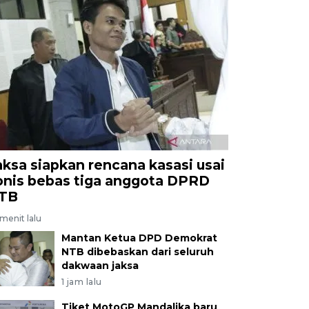
aksa siapkan rencana kasasi usai
onis bebas tiga anggota DPRD
TB
menit lalu
Mantan Ketua DPD Demokrat
NTB dibebaskan dari seluruh
dakwaan jaksa
1 jam lalu
Tiket MotoGP Mandalika baru