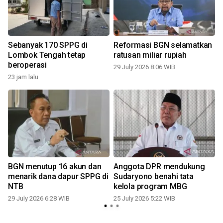
Sebanyak 170 SPPG di
Reformasi BGN selamatkan
Lombok Tengah tetap
ratusan miliar rupiah
beroperasi
29 July 2026 8:06 WIB
2
23 jam lalu
BGN menutup 16 akun dan
Anggota DPR mendukung
menarik dana dapur SPPG di
Sudaryono benahi tata
NTB
kelola program MBG
1
29 July 2026 6:28 WIB
25 July 2026 5:22 WIB