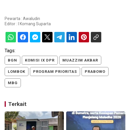
Pewarta : Awaludin
Editor :
I Komang Suparta
Tags:
BGN
KOMISI IX DPR
MUAZZIM AKBAR
LOMBOK
PROGRAM PRIORITAS
PRABOWO
MBG
Terkait