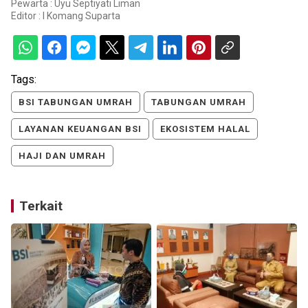
Pewarta : Uyu Septiyati Liman
Editor :
I Komang Suparta
Tags:
BSI TABUNGAN UMRAH
TABUNGAN UMRAH
LAYANAN KEUANGAN BSI
EKOSISTEM HALAL
HAJI DAN UMRAH
Terkait