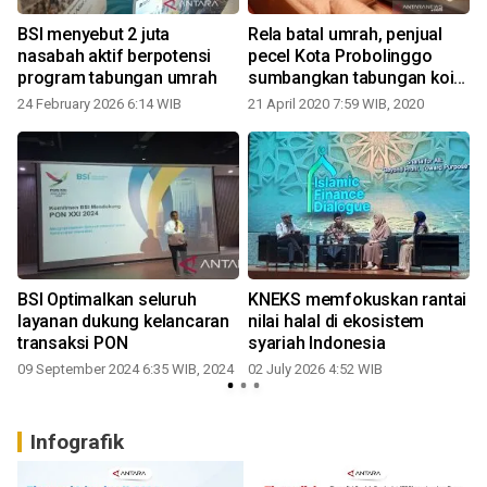
BSI menyebut 2 juta
Rela batal umrah, penjual
nasabah aktif berpotensi
pecel Kota Probolinggo
program tabungan umrah
sumbangkan tabungan koin
untuk COVID-19
24 February 2026 6:14 WIB
21 April 2020 7:59 WIB, 2020
BSI Optimalkan seluruh
KNEKS memfokuskan rantai
layanan dukung kelancaran
nilai halal di ekosistem
transaksi PON
syariah Indonesia
09 September 2024 6:35 WIB, 2024
02 July 2026 4:52 WIB
Infografik