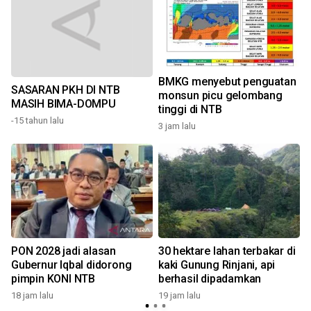
BMKG menyebut penguatan
SASARAN PKH DI NTB
monsun picu gelombang
MASIH BIMA-DOMPU
tinggi di NTB
-15 tahun lalu
3 jam lalu
2
PON 2028 jadi alasan
30 hektare lahan terbakar di
Gubernur Iqbal didorong
kaki Gunung Rinjani, api
pimpin KONI NTB
berhasil dipadamkan
18 jam lalu
19 jam lalu
2