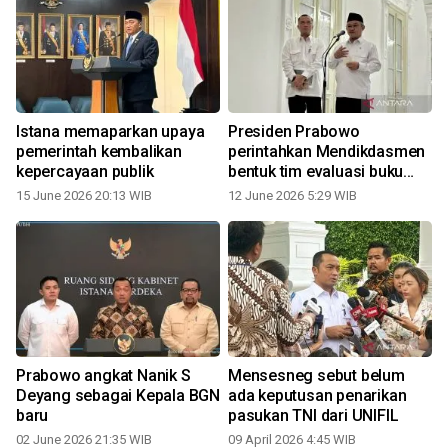
Istana memaparkan upaya
Presiden Prabowo
pemerintah kembalikan
perintahkan Mendikdasmen
kepercayaan publik
bentuk tim evaluasi buku
ajar sekolah
15 June 2026 20:13 WIB
12 June 2026 5:29 WIB
Prabowo angkat Nanik S
Mensesneg sebut belum
Deyang sebagai Kepala BGN
ada keputusan penarikan
baru
pasukan TNI dari UNIFIL
02 June 2026 21:35 WIB
09 April 2026 4:45 WIB