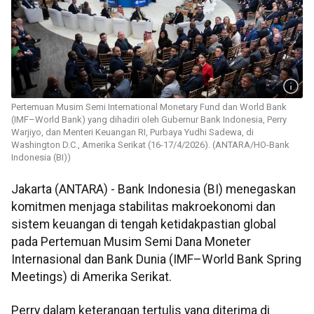
Pertemuan Musim Semi International Monetary Fund dan World Bank
(IMF–World Bank) yang dihadiri oleh Gubernur Bank Indonesia, Perry
Warjiyo, dan Menteri Keuangan RI, Purbaya Yudhi Sadewa, di
Washington D.C., Amerika Serikat (16-17/4/2026). (ANTARA/HO-Bank
Indonesia (BI))
Jakarta (ANTARA) - Bank Indonesia (BI) menegaskan
komitmen menjaga stabilitas makroekonomi dan
sistem keuangan di tengah ketidakpastian global
pada Pertemuan Musim Semi Dana Moneter
Internasional dan Bank Dunia (IMF–World Bank Spring
Meetings) di Amerika Serikat.
Perry dalam keterangan tertulis yang diterima di