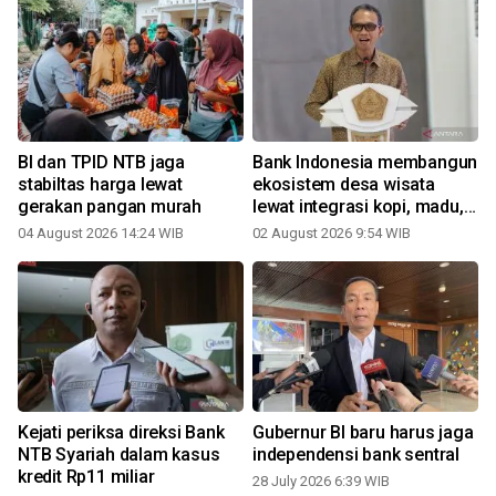
BI dan TPID NTB jaga
Bank Indonesia membangun
stabiltas harga lewat
ekosistem desa wisata
gerakan pangan murah
lewat integrasi kopi, madu,
pokdarwis
04 August 2026 14:24 WIB
02 August 2026 9:54 WIB
2
Kejati periksa direksi Bank
Gubernur BI baru harus jaga
NTB Syariah dalam kasus
independensi bank sentral
kredit Rp11 miliar
28 July 2026 6:39 WIB