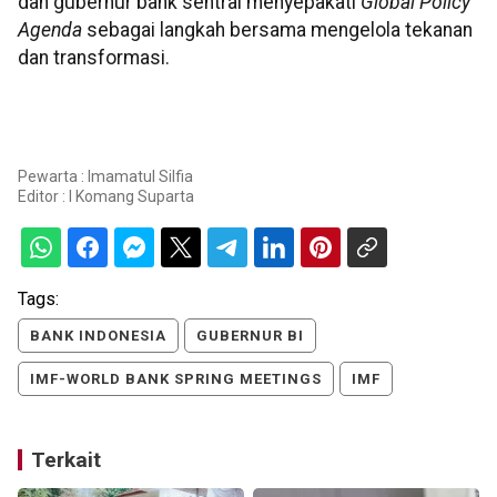
dan gubernur bank sentral menyepakati
Global Policy
Agenda
sebagai langkah bersama mengelola tekanan
dan transformasi.
Pewarta : Imamatul Silfia
Editor :
I Komang Suparta
Tags:
BANK INDONESIA
GUBERNUR BI
IMF-WORLD BANK SPRING MEETINGS
IMF
Terkait