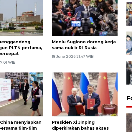
menggandeng
Menlu Sugiono dorong kerja
gun PLTN pertama,
sama nuklir RI-Rusia
percepat
18 June 2026 21:47 WIB
 7:01 WIB
F
 China menyiapkan
Presiden Xi Jinping
bersama film-film
diperkirakan bahas akses