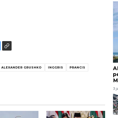
A
ALEXANDER GRUSHKO
INGGRIS
PRANCIS
p
M
3 j