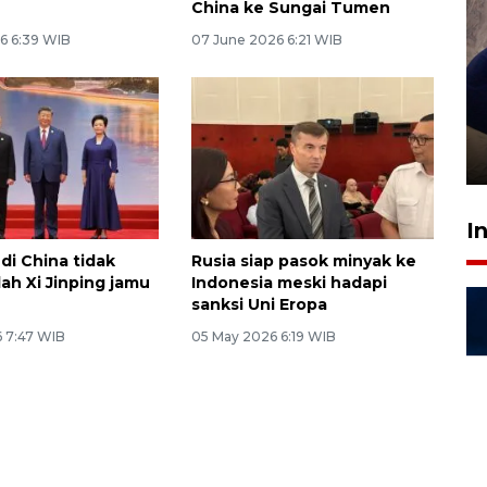
China ke Sungai Tumen
6 6:39 WIB
07 June 2026 6:21 WIB
Sidang putusan terdakwa
pembunuhan Brigadir Nurhadi
10 March 2026 12:55 WIB
I
 di China tidak
Rusia siap pasok minyak ke
ah Xi Jinping jamu
Indonesia meski hadapi
sanksi Uni Eropa
 7:47 WIB
05 May 2026 6:19 WIB