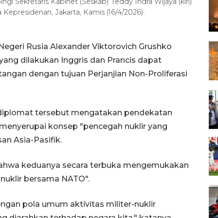
gi Sekretaris Kabinet (Seskab) Teddy Indra Wijaya (kiri)
Kepresidenan, Jakarta, Kamis (16/4/2026).
egeri Rusia Alexander Viktorovich Grushko
yang dilakukan Inggris dan Prancis dapat
ngan dengan tujuan Perjanjian Non-Proliferasi
diplomat tersebut mengatakan pendekatan
l menyerupai konsep "pencegah nuklir yang
an Asia-Pasifik.
 bahwa keduanya secara terbuka mengemukakan
 nuklir bersama NATO".
gan pola umum aktivitas militer-nuklir
g diarahkan terhadap negara kita," katanya.