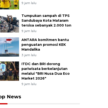
9 jam lalu
Tumpukan sampah di TPS
Sandubaya Kota Mataram
tersisa sebanyak 2.000 ton
9 jam lalu
ANTARA komitmen bantu
penguatan promosi KEK
Mandalika
3 jam lalu
ITDC dan BRI dorong
pariwisata berkelanjutan
melalui "BRI Nusa Dua Eco
Market 2026"
9 jam lalu
op News