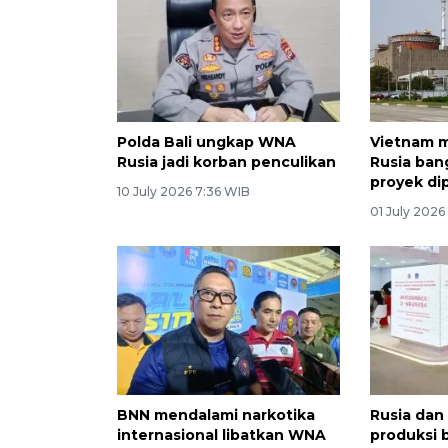
Polda Bali ungkap WNA
Vietnam 
Rusia jadi korban penculikan
Rusia ban
proyek di
10 July 2026 7:36 WIB
01 July 2026
BNN mendalami narkotika
Rusia dan
internasional libatkan WNA
produksi 