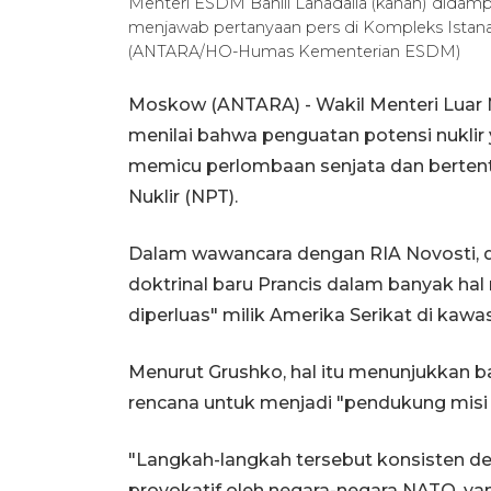
Menteri ESDM Bahlil Lahadalia (kanan) didampin
menjawab pertanyaan pers di Kompleks Istana 
(ANTARA/HO-Humas Kementerian ESDM)
Moskow (ANTARA) - Wakil Menteri Luar N
menilai bahwa penguatan potensi nuklir 
memicu perlombaan senjata dan bertenta
Nuklir (NPT).
Dalam wawancara dengan RIA Novosti, 
doktrinal baru Prancis dalam banyak ha
diperluas" milik Amerika Serikat di kawas
Menurut Grushko, hal itu menunjukkan
rencana untuk menjadi "pendukung misi
"Langkah-langkah tersebut konsisten den
provokatif oleh negara-negara NATO, yan