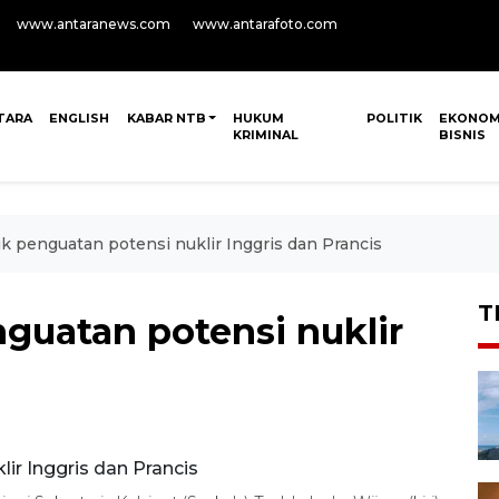
www.antaranews.com
www.antarafoto.com
TARA
ENGLISH
KABAR NTB
HUKUM
POLITIK
EKONOM
KRIMINAL
BISNIS
k penguatan potensi nuklir Inggris dan Prancis
T
guatan potensi nuklir