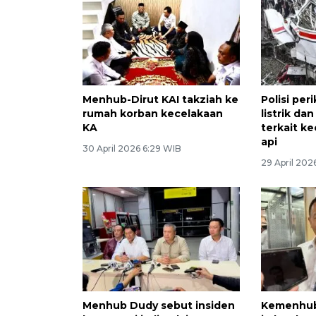
Menhub-Dirut KAI takziah ke
Polisi peri
rumah korban kecelakaan
listrik da
KA
terkait k
api
30 April 2026 6:29 WIB
29 April 202
Menhub Dudy sebut insiden
Kemenhub