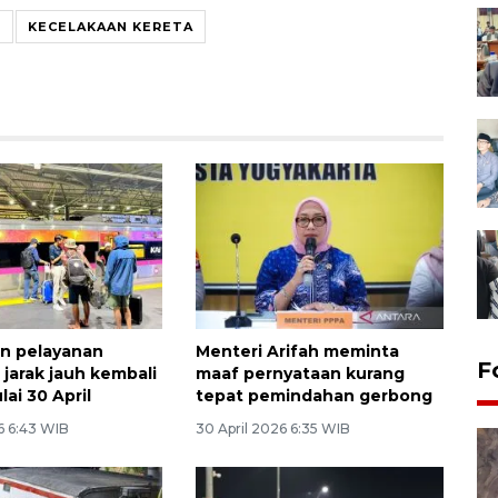
E
KECELAKAAN KERETA
an pelayanan
Menteri Arifah meminta
F
 jarak jauh kembali
maaf pernyataan kurang
ai 30 April
tepat pemindahan gerbong
6 6:43 WIB
30 April 2026 6:35 WIB