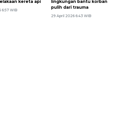
elakaan kereta api
lingkungan bantu korban
pulih dari trauma
6 6:57 WIB
29 April 2026 6:43 WIB
Layanan haji Indonesia
semakin memuaskan