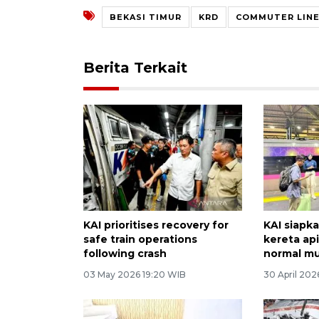
BEKASI TIMUR
KRD
COMMUTER LIN
Berita Terkait
KAI prioritises recovery for
KAI siapk
safe train operations
kereta api
following crash
normal mul
03 May 2026 19:20 WIB
30 April 202