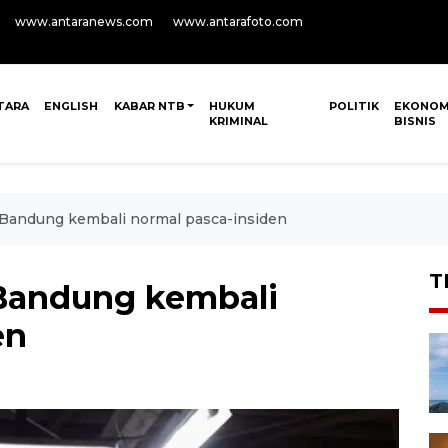
www.antaranews.com
www.antarafoto.com
TARA
ENGLISH
KABAR NTB
HUKUM
POLITIK
EKONOM
KRIMINAL
BISNIS
i Bandung kembali normal pasca-insiden
T
 Bandung kembali
en