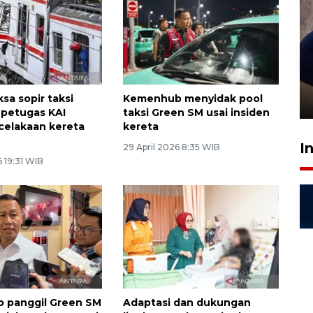
Sidang putusan terdakwa
pembunuhan Brigadir Nurhadi
ksa sopir taksi
Kemenhub menyidak pool
10 March 2026 12:55 WIB
n petugas KAI
taksi Green SM usai insiden
ecelakaan kereta
kereta
I
29 April 2026 8:35 WIB
6 19:31 WIB
 panggil Green SM
Adaptasi dan dukungan