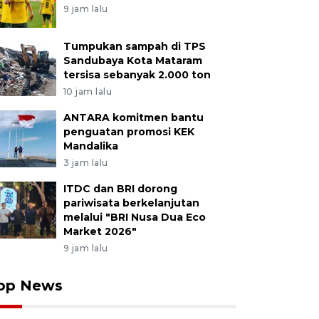
9 jam lalu
Tumpukan sampah di TPS
Sandubaya Kota Mataram
tersisa sebanyak 2.000 ton
10 jam lalu
ANTARA komitmen bantu
penguatan promosi KEK
Mandalika
3 jam lalu
ITDC dan BRI dorong
pariwisata berkelanjutan
melalui "BRI Nusa Dua Eco
Market 2026"
9 jam lalu
op News