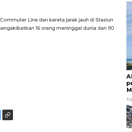
 Commuter Line dan kereta jarak jauh di Stasiun
mengakibatkan 16 orang meninggal dunia dan 90
A
p
M
3 j