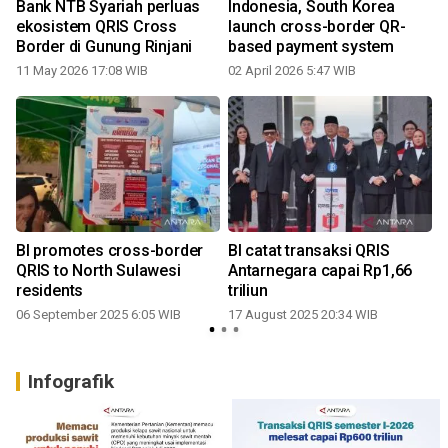
Bank NTB Syariah perluas
Indonesia, South Korea
ekosistem QRIS Cross
launch cross-border QR-
Border di Gunung Rinjani
based payment system
11 May 2026 17:08 WIB
02 April 2026 5:47 WIB
1
t
BI promotes cross-border
BI catat transaksi QRIS
QRIS to North Sulawesi
Antarnegara capai Rp1,66
residents
triliun
06 September 2025 6:05 WIB
17 August 2025 20:34 WIB
2
Infografik