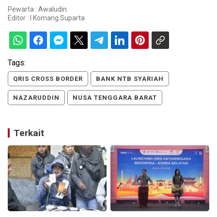
Pewarta : Awaludin
Editor :
I Komang Suparta
Tags:
QRIS CROSS BORDER
BANK NTB SYARIAH
NAZARUDDIN
NUSA TENGGARA BARAT
Terkait