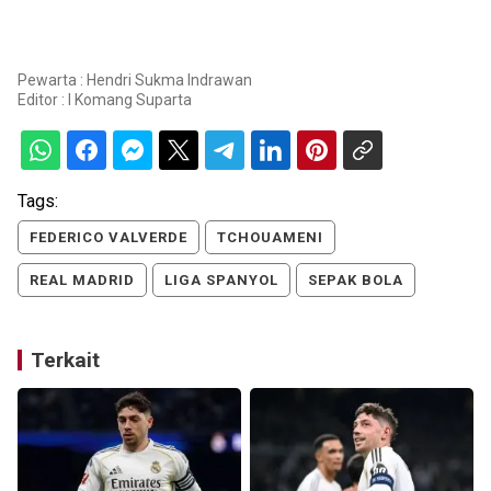
Pewarta : Hendri Sukma Indrawan
Editor :
I Komang Suparta
Tags:
FEDERICO VALVERDE
TCHOUAMENI
REAL MADRID
LIGA SPANYOL
SEPAK BOLA
Terkait