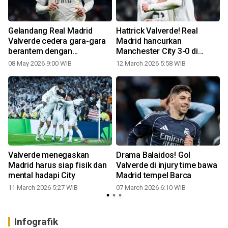
Gelandang Real Madrid
Hattrick Valverde! Real
Valverde cedera gara-gara
Madrid hancurkan
berantem dengan
Manchester City 3-0 di
Tchouameni
Bernabeu
08 May 2026 9:00 WIB
12 March 2026 5:58 WIB
Valverde menegaskan
Drama Balaidos! Gol
Madrid harus siap fisik dan
Valverde di injury time bawa
mental hadapi City
Madrid tempel Barca
11 March 2026 5:27 WIB
07 March 2026 6:10 WIB
Infografik