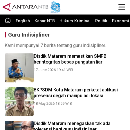
English
Kabar NTB
Hukum Kriminal
Politik
Ekonomi 
Guru Indisipliner
Kami mempunyai 7 berita tentang guru indisipliner.
Disdik Mataram memastikan SMPB
berintegritas bebas pungutan liar
17 June 2026 19:41 WIB
BKPSDM Kota Mataram perketat aplikasi
presensi cegah manipulasi lokasi
18 May 2026 18:59 WIB
Disdik Mataram menegaskan tak ada
toleransi bagi guru indisipliner