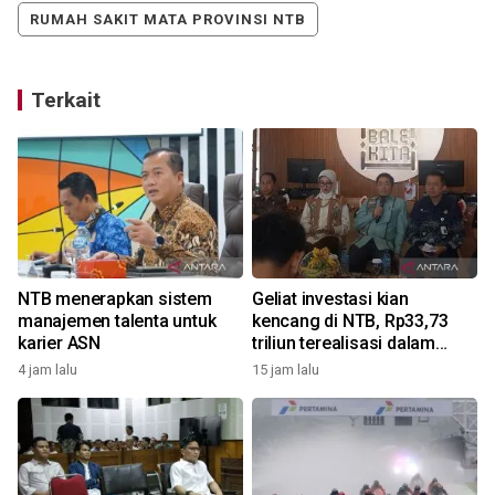
RUMAH SAKIT MATA PROVINSI NTB
Terkait
NTB menerapkan sistem
Geliat investasi kian
manajemen talenta untuk
kencang di NTB, Rp33,73
karier ASN
triliun terealisasi dalam
enam bulan
4 jam lalu
15 jam lalu