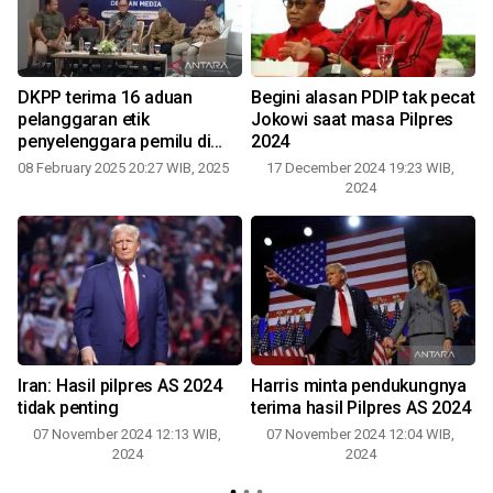
DKPP terima 16 aduan
Begini alasan PDIP tak pecat
pelanggaran etik
Jokowi saat masa Pilpres
penyelenggara pemilu di
2024
NTB
08 February 2025 20:27 WIB, 2025
17 December 2024 19:23 WIB,
2024
Iran: Hasil pilpres AS 2024
Harris minta pendukungnya
tidak penting
terima hasil Pilpres AS 2024
07 November 2024 12:13 WIB,
07 November 2024 12:04 WIB,
2024
2024