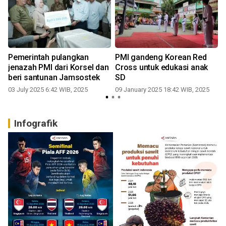
Pemerintah pulangkan
PMI gandeng Korean Red
jenazah PMI dari Korsel dan
Cross untuk edukasi anak
beri santunan Jamsostek
SD
03 July 2025 6:42 WIB, 2025
09 January 2025 18:42 WIB, 2025
1
Infografik