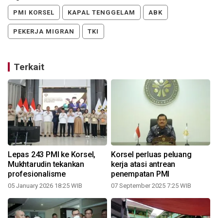
PMI KORSEL
KAPAL TENGGELAM
ABK
PEKERJA MIGRAN
TKI
Terkait
Lepas 243 PMI ke Korsel,
Korsel perluas peluang
Mukhtarudin tekankan
kerja atasi antrean
t
profesionalisme
penempatan PMI
05 January 2026 18:25 WIB
07 September 2025 7:25 WIB