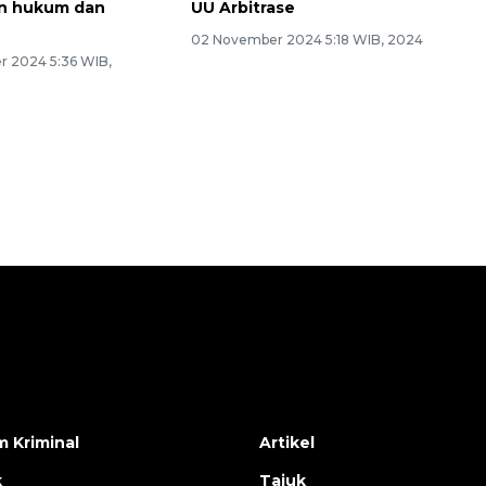
n hukum dan
UU Arbitrase
02 November 2024 5:18 WIB, 2024
 2024 5:36 WIB,
Memberantas kejahatan
jalanan Jakarta
 Kriminal
Artikel
k
Tajuk