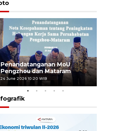
oto
Penandatanganan MoU
Penanda
Pengzhou dan Mataram
Pengzhou
24 June 2026 10:20 WIB
23 June 2026 
nfografik