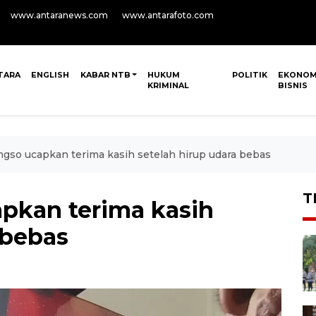
www.antaranews.com
www.antarafoto.com
TARA
ENGLISH
KABAR NTB
HUKUM
POLITIK
EKONOM
KRIMINAL
BISNIS
gso ucapkan terima kasih setelah hirup udara bebas
T
pkan terima kasih
 bebas