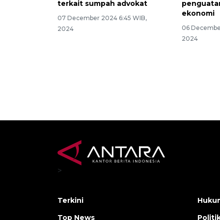
terkait sumpah advokat
penguata
ekonomi
07 December 2024 6:45 WIB,
06 December
2024
2024
>
Terkini
Hukum
Top News
Politi