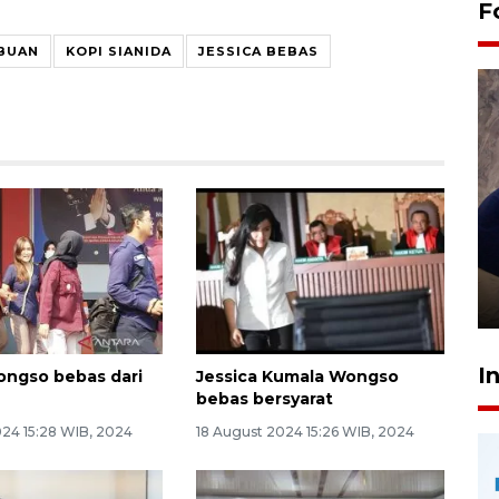
F
BUAN
KOPI SIANIDA
JESSICA BEBAS
Sidang putusan terdakwa
pembunuhan Brigadir Nurhadi
10 March 2026 12:55 WIB
I
ongso bebas dari
Jessica Kumala Wongso
bebas bersyarat
024 15:28 WIB, 2024
18 August 2024 15:26 WIB, 2024