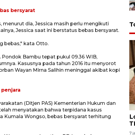
bas bersyarat
menurut dia, Jessica masih perlu mengikuti
T
lnya, Jessica saat ini berstatus bebas bersyarat.
ng bebas," kata Otto.
 A Pondok Bambu tepat pukul 09.36 WIB,
umnya. Kasusnya pada tahun 2016 itu menyorot
rban Wayan Mirna Salihin meninggal akibat kopi
 penjara
yarakatan (Ditjen PAS) Kementerian Hukum dan
elah menyatakan bahwa terpidana kasus
L
ca Kumala Wongso, bebas bersyarat terhitung
T
7 j