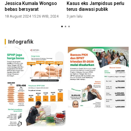
Jessica Kumala Wongso
Kasus eks Jampidsus perlu
bebas bersyarat
terus diawasi publik
18 August 2024 15:26 WIB, 2024
3 jam lalu
1
Infografik