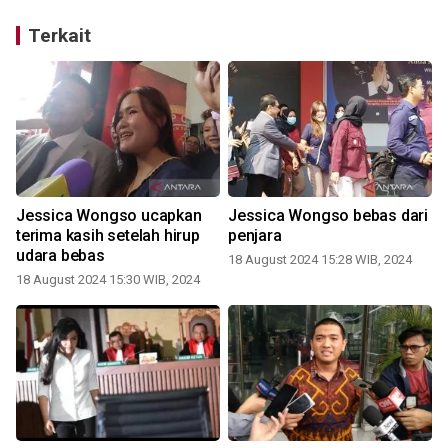
Terkait
Jessica Wongso ucapkan
Jessica Wongso bebas dari
terima kasih setelah hirup
penjara
udara bebas
18 August 2024 15:28 WIB, 2024
18 August 2024 15:30 WIB, 2024
1